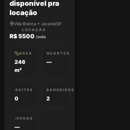
disponível pra
locação
Villa Branca • Jacareí/SP
LOCAÇÃO
R$ 5500
/mês
ÁREA
QUARTOS
246
—
m²
SUÍTES
BANHEIROS
0
2
VAGAS
—