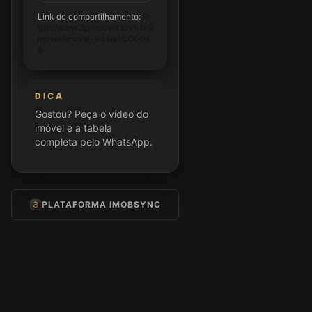
Link de compartilhamento:
ht
tps://www.2pimoveis.com.br/i
movel/imovel-jacarei/LO001
6
DICA
Gostou? Peça o vídeo do
imóvel e a tabela
completa pelo WhatsApp.
PLATAFORMA IMOBSYNC