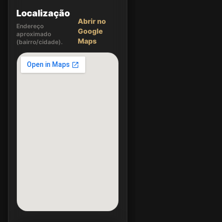
Localização
Abrir no
Endereço
Google
aproximado
Maps
(bairro/cidade).