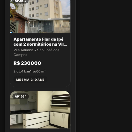
AP2012
Apartamento Flor de Ipê
com 2 dormitórios na Vila
Adriana
Vila Adriana • São José dos
Campos
R$ 230000
2
qto
1
ban
1
vg
60
m²
MESMA CIDADE
AP1264