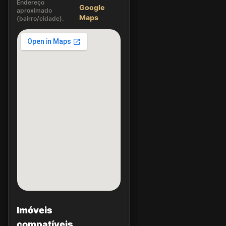
Endereço
Google
aproximado
Maps
(bairro/cidade).
Imóveis
compatíveis