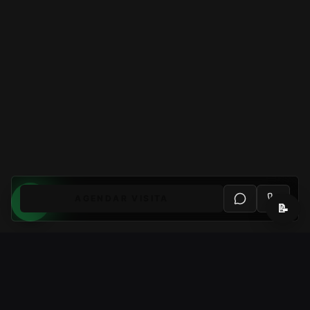
AGENDAR VISITA
📝