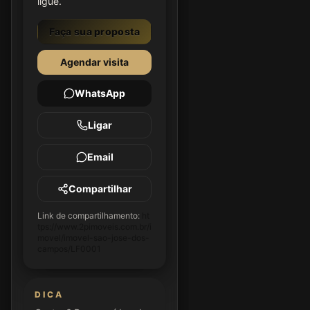
ligue.
Faça sua proposta
Agendar visita
WhatsApp
Ligar
Email
Compartilhar
Link de compartilhamento:
ht
tps://www.2pimoveis.com.br/i
movel/imovel-sao-jose-dos-
campos/LF0001
DICA