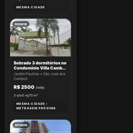
MESMA CIDADE
SO0418
Sobrado 3 dormitórios no
Condomínio Villa Cambuí
- Casa 033
Jardim Paulista • São José dos
Campos
R$ 2500
/mês
3
qto
0
vg
70
m²
MESMA CIDADE •
METRAGEM PRÓXIMA
AP2009