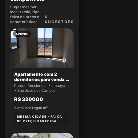
Sugestões por
localização, tipo,
faixa de preço e
6
características.
SUGEST
ÕES
AP0285
Apartamento com 2
dormitórios para venda,
49 m² por R$ 320.000,00
Parque Residencial Flamboyant
- Parque Residencial
• São José dos Campos
Flamboyant - São José
R$ 320000
dos Campos/SP
2
qto
1
ban
1
vg
49
m²
MESMA CIDADE • FAIXA
DE PREÇO PARECIDA