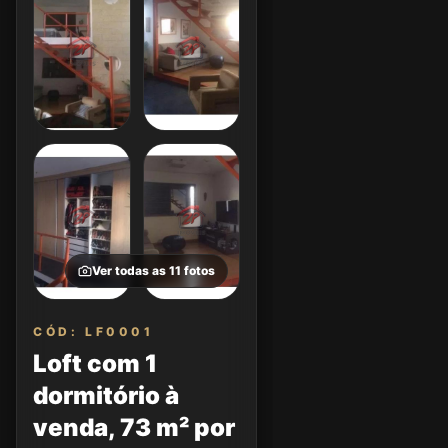
Ver todas as
11
fotos
CÓD: LF0001
Loft com 1
dormitório à
venda, 73 m² por