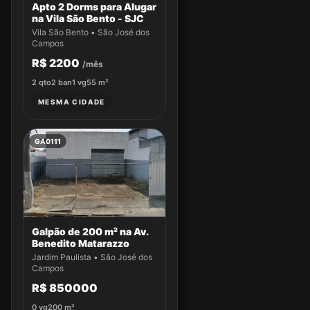
Apto 2 Dorms para Alugar
na Vila São Bento - SJC
Vila São Bento • São José dos
Campos
R$ 2200
/mês
2
qto
2
ban
1
vg
55
m²
MESMA CIDADE
GA0111
Galpão de 200 m² na Av.
Benedito Matarazzo
Jardim Paulista • São José dos
Campos
R$ 850000
0
vg
200
m²