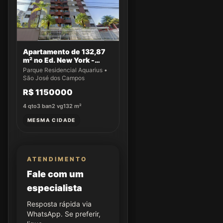
Apartamento de 132,87
m² no Ed. New York -
Apto 14
Parque Residencial Aquarius •
São José dos Campos
R$ 1150000
4
qto
3
ban
2
vg
132
m²
MESMA CIDADE
ATENDIMENTO
Fale com um
especialista
Resposta rápida via
WhatsApp. Se preferir,