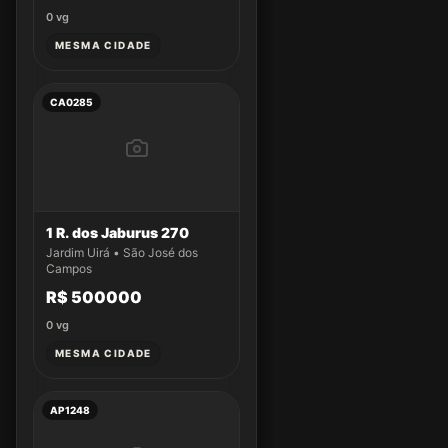
0
vg
MESMA CIDADE
CA0285
1 R. dos Jaburus 270
Jardim Uirá • São José dos
Campos
R$ 500000
0
vg
MESMA CIDADE
AP1248