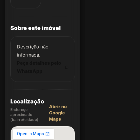
Sobre este imóvel
Descrição não
informada.
Peça detalhes pelo
WhatsApp
Localização
Abrir no
Endereço
Google
aproximado
Maps
(bairro/cidade).