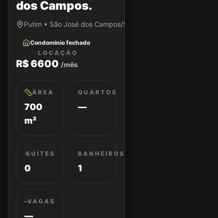
dos Campos.
Putim • São José dos Campos/SP
Condomínio fechado
LOCAÇÃO
R$ 6600
/mês
ÁREA
QUARTOS
700
—
m²
SUÍTES
BANHEIROS
0
1
VAGAS
—