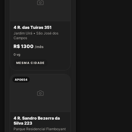
4 R. das Tuiras 351
Jardim Uirá • São José dos
Campos
R$ 1300
/mês
0
vg
MESMA CIDADE
AP0654
4 R. Sandro Bezerra da
Silva 223
Parque Residencial Flamboyant