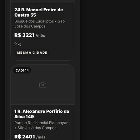
24 R. Manoel Freire de
Castro 55
Bosque dos Eucaliptos • São
José dos Campos
R$ 3221
/mês
0
vg
MESMA CIDADE
CA0144
1 R. Alexandre Porfírio da
Silva 149
Parque Residencial Flamboyant
• São José dos Campos
R$ 2401
/mês