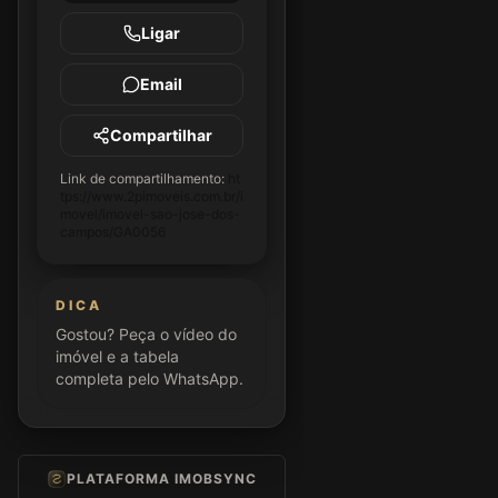
Ligar
Email
Compartilhar
Link de compartilhamento:
ht
tps://www.2pimoveis.com.br/i
movel/imovel-sao-jose-dos-
campos/GA0056
DICA
Gostou? Peça o vídeo do
imóvel e a tabela
completa pelo WhatsApp.
PLATAFORMA IMOBSYNC