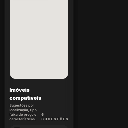
Imóveis
compatíveis
Sugestões por
localização, tipo,
faixa de preço e
6
características.
SUGEST
ÕES