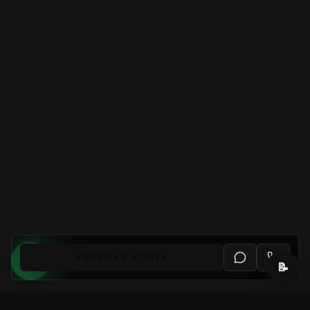
AGENDAR VISITA
📝