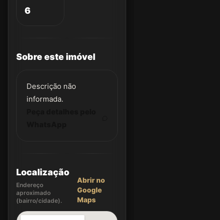
6
Sobre este imóvel
Descrição não
informada.
Peça detalhes pelo
WhatsApp
Localização
Abrir no
Endereço
Google
aproximado
Maps
(bairro/cidade).