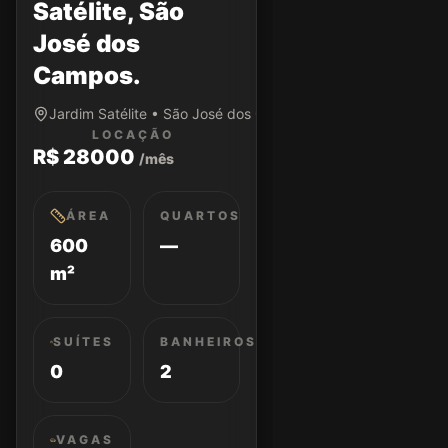
Satélite, São
José dos
Campos.
Jardim Satélite • São José dos Campos/SP
LOCAÇÃO
R$ 28000
/mês
ÁREA
QUARTOS
600
—
m²
SUÍTES
BANHEIROS
0
2
VAGAS