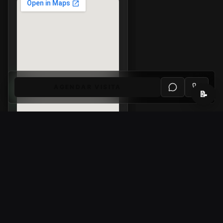
AGENDAR VISITA
📝
Imóveis
compatíveis
Sugestões por
localização, tipo,
faixa de preço e
6
características.
SUGEST
ÕES