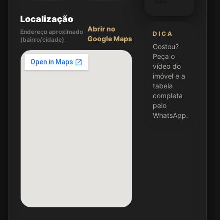
046
Localização
Abrir no
Endereço aproximado
DICA
Google Maps
(bairro/cidade).
Gostou?
Peça o
vídeo do
imóvel e a
tabela
completa
pelo
WhatsApp.