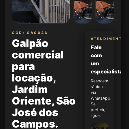
CÓD: GA0046
ATENDIMENTO
Galpão
Fale
comercial
com
para
um
especialista
locação,
Resposta
Jardim
rápida
via
Oriente, São
WhatsApp.
Se
José dos
preferir,
ligue.
Campos.
Faça sua