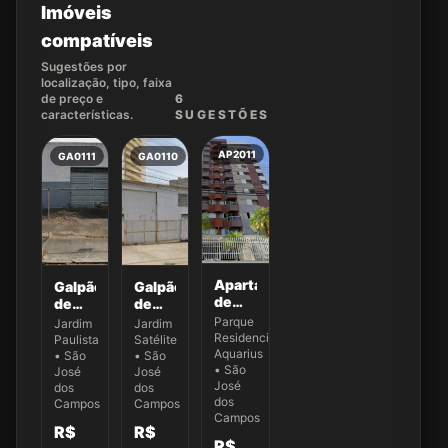
Imóveis
compatíveis
Sugestões por
localização, tipo, faixa
de preço e
6
características.
SUGEST
ÕES
AP2011
GA0111
GA0110
Apartamento
Galpão
Galpão
de
de
de
132,87
200
500
Parque
Jardim
Jardim
m² no
m² na
m²
Residencial
Paulista
Satélite
Ed.
Av.
para
Aquarius
• São
• São
New
• São
Benedito
locação
José
José
York -
José
Matarazzo
dos
no
dos
dos
Apto
Campos
Campos
Jardim
Campos
43
Satélite
R$
R$
R$