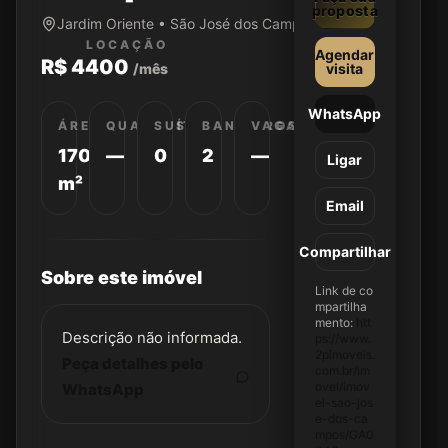
proposta
Jardim Oriente • São José dos Campos/SP
LOCAÇÃO
Agendar
R$ 4400
/mês
visita
WhatsApp
ÁREA
QUARTOS
SUÍTES
BANHEIROS
VAGAS
170
—
0
2
—
Ligar
m²
Email
Compartilhar
Sobre este imóvel
Link de co
mpartilha
mento:
htt
Descrição não informada.
ps://www.
2pimoveis.
Peça detalhes pelo
com.br/im
ovel/imov
WhatsApp
el-sao-jos
e-dos-ca
mpos/GA0