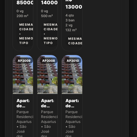
850000
14000
/mês
1300000
0
vg
0
vg
4
qto
200
m²
500
m²
3
ban
MESMA
MESMA
2
vg
CIDADE
CIDADE
132
m²
•
•
MESMO
MESMO
MESMA
TIPO
TIPO
CIDADE
AP2009
AP2008
AP2010
Apartamento
Apartamento
Apartamento
de
de
de
132,87
132,87
132,87
Parque
Parque
Parque
m² no
m² no
m² no
Residencial
Residencial
Residencial
Ed.
Ed.
Ed.
Aquarius
Aquarius
Aquarius
New
New
New
• São
• São
• São
York -
José
York -
José
York -
José
dos
dos
dos
Apto
Apto
Apto