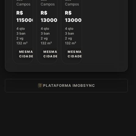
Campos
Campos
Campos
14
61
22
R$
R$
R$
1150000
1300000
1300000
4
qto
4
qto
4
qto
3
ban
3
ban
3
ban
2
vg
2
vg
2
vg
132
m²
132
m²
132
m²
MESMA
MESMA
MESMA
CIDADE
CIDADE
CIDADE
PLATAFORMA IMOBSYNC