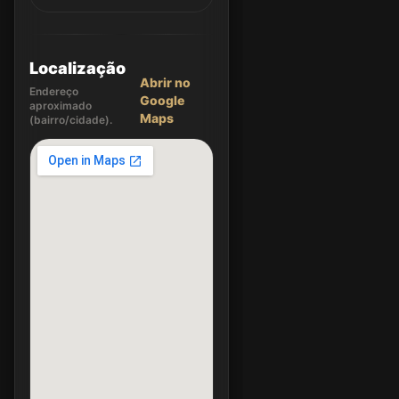
Localização
Abrir no
Endereço
Google
aproximado
Maps
(bairro/cidade).