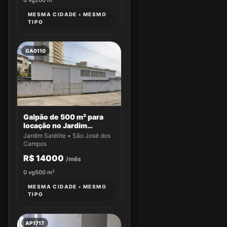
0
vg
200
m²
MESMA CIDADE • MESMO
TIPO
GA0110
Galpão de 500 m² para
locação no Jardim
Satélite
Jardim Satélite • São José dos
Campos
R$ 14000
/mês
0
vg
500
m²
MESMA CIDADE • MESMO
TIPO
AP1717