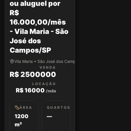
ou aluguel por
R$
16.000,00/mês
- Vila Maria - São
José dos
Campos/SP
Vila Maria • São José dos Campos/SP
VENDA
R$ 2500000
LOCAÇÃO
R$ 16000
/mês
ÁREA
QUARTOS
1200
—
m²