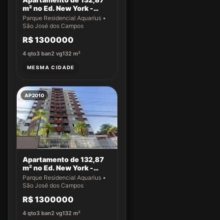
m² no Ed. New York -
Apto 43
Parque Residencial Aquarius •
São José dos Campos
R$ 1300000
4
qto
3
ban
2
vg
132
m²
MESMA CIDADE
AP2010
Apartamento de 132,87
m² no Ed. New York -
Apto 22
Parque Residencial Aquarius •
São José dos Campos
R$ 1300000
4
qto
3
ban
2
vg
132
m²