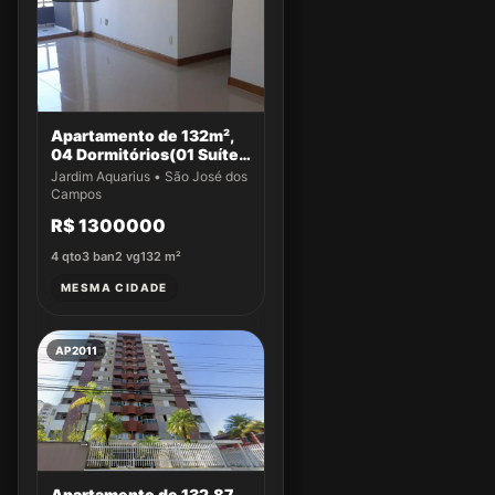
Apartamento de 132m²,
04 Dormitórios(01 Suíte)
a venda no Jardim
Jardim Aquarius • São José dos
Aquarius
Campos
R$ 1300000
4
qto
3
ban
2
vg
132
m²
MESMA CIDADE
AP2011
Apartamento de 132,87