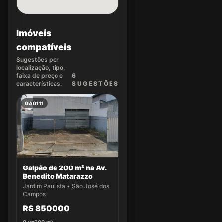
Imóveis
compatíveis
Sugestões por
localização, tipo,
faixa de preço e
6
características.
SUGEST
ÕES
GA0111
Galpão de 200 m² na Av.
Benedito Matarazzo
Jardim Paulista • São José dos
Campos
R$ 850000