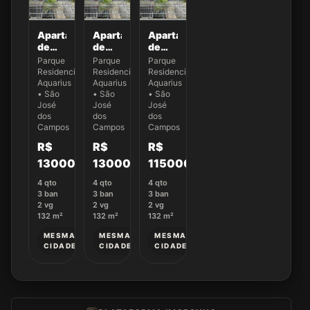
Apartamento
Apartamento
Apartamento
de
de
de
132,87
132,87
132,87
Parque
Parque
Parque
m² no
m² no
m² no
Residencial
Residencial
Residencial
Ed.
Ed.
Ed.
Aquarius
Aquarius
Aquarius
New
New
New
• São
• São
• São
York -
José
York -
José
York -
José
dos
dos
dos
Apto
Apto
Apto
Campos
Campos
Campos
22
61
14
R$
R$
R$
1300000
1300000
1150000
4
qto
4
qto
4
qto
3
ban
3
ban
3
ban
2
vg
2
vg
2
vg
132
m²
132
m²
132
m²
MESMA
MESMA
MESMA
CIDADE
CIDADE
CIDADE