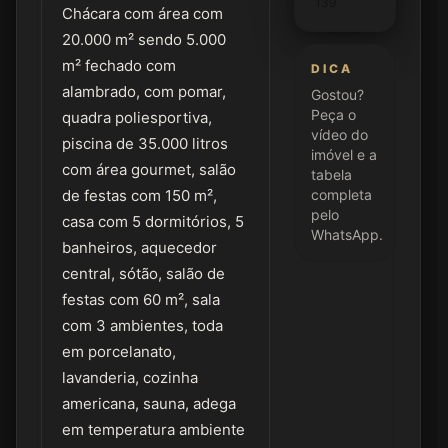
139
Chácara com área com
20.000 m² sendo 5.000
m² fechado com
DICA
alambrado, com pomar,
Gostou?
Peça o
quadra poliesportiva,
vídeo do
piscina de 35.000 litros
imóvel e a
com área gourmet, salão
tabela
de festas com 150 m²,
completa
pelo
casa com 5 dormitórios, 5
WhatsApp.
banheiros, aquecedor
central, sótão, salão de
festas com 60 m², sala
com 3 ambientes, toda
em porcelanato,
lavanderia, cozinha
americana, sauna, adega
em temperatura ambiente