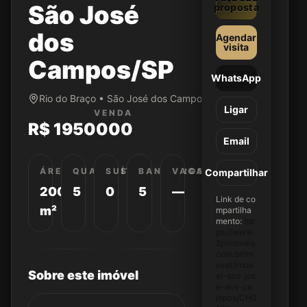
São José
proposta
dos
Agendar
visita
Campos/SP
WhatsApp
Rio do Braço • São José dos Campos/SP
Ligar
VENDA
R$ 1950000
Email
ÁREA
QUARTOS
SUÍTES
BANHEIROS
VAGAS
Compartilhar
20000
5
0
5
—
Link de co
m²
mpartilha
mento:
htt
ps://www.
2pimoveis.
com.br/im
ovel/imov
Sobre este imóvel
el-sao-jos
e-dos-ca
mpos/CH0