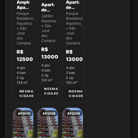
Amplo
Apartamento
Apartamento
Apartamento
de
de
no
132,87
Parque
Parque
132m²,
Jardim
Aquarius,
m² no
Residencial
Residencial
04
Aquarius
SJC |
Ed.
Aquarius
Aquarius
Dormitórios(01
• São
Venda
New
• São
• São
Suíte)
José
Exclusiva!
José
York -
José
a
dos
dos
dos
Apto
Campos
venda
Campos
Campos
43
no
R$
R$
R$
Jardim
1300000
Aquarius
1250000
1300000
4
qto
4
qto
4
qto
3
ban
4
ban
3
ban
2
vg
2
vg
2
vg
132
m²
134
m²
132
m²
MESMA
MESMA
MESMA
CIDADE
CIDADE
CIDADE
AP2010
AP2008
AP2009