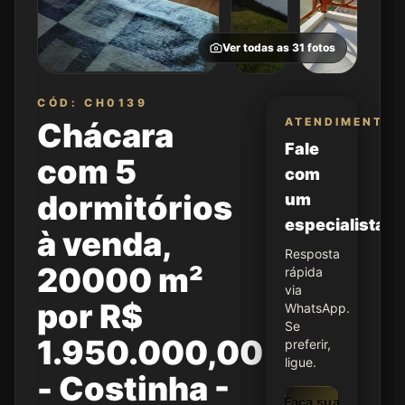
Ver todas as
31
fotos
CÓD: CH0139
ATENDIMENTO
Chácara
Fale
com 5
com
dormitórios
um
especialista
à venda,
Resposta
20000 m²
rápida
via
por R$
WhatsApp.
Se
1.950.000,00
preferir,
ligue.
- Costinha -
Faça sua