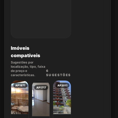
Imóveis
compatíveis
Sugestões por
localização, tipo, faixa
de preço e
6
características.
SUGEST
ÕES
AP1971
AP2011
AP1717