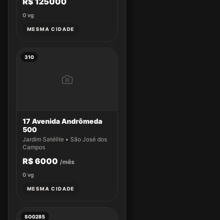
R$ 125000
0
vg
MESMA CIDADE
310
17 Avenida Andrômeda
500
Jardim Satélite • São José dos
Campos
R$ 6000
/mês
0
vg
MESMA CIDADE
SO0285