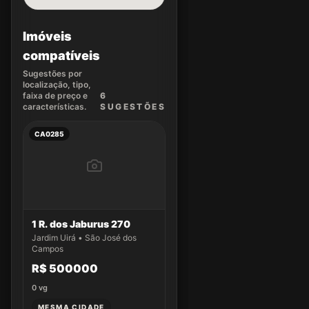
Imóveis
compatíveis
Sugestões por
localização, tipo,
faixa de preço e
6
características.
SUGEST
ÕES
CA0285
1 R. dos Jaburus 270
Jardim Uirá • São José dos
Campos
R$ 500000
0
vg
MESMA CIDADE