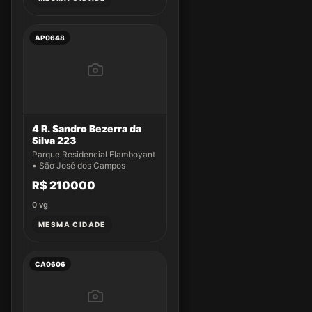
AP0648
4 R. Sandro Bezerra da
Silva 223
Parque Residencial Flamboyant
• São José dos Campos
R$ 210000
0
vg
MESMA CIDADE
CA0606