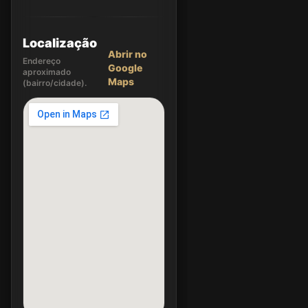
Localização
Abrir no
Endereço
Google
aproximado
Maps
(bairro/cidade).