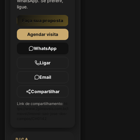
WhatsApp. Se preferir,
ligue.
Faça sua proposta
Agendar visita
WhatsApp
Ligar
Email
Compartilhar
Link de compartilhamento:
ht
tps://www.2pimoveis.com.br/i
movel/imovel-sao-jose-dos-
campos/CH0142
DICA