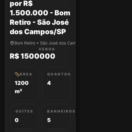
por R$
1.500.000 - Bom
Retiro - São José
dos Campos/SP
Bom Retiro • São José dos Campos/SP
VENDA
R$ 1500000
ÁREA
QUARTOS
1200
4
m²
SUÍTES
BANHEIROS
0
5