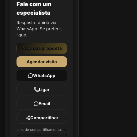
Fale com um
especialista
Resposta rápida via
WhatsApp. Se preferir,
ligue.
Faça sua proposta
Agendar visita
WhatsApp
Ligar
Email
Compartilhar
Link de compartilhamento:
ht
tps://www.2pimoveis.com.br/i