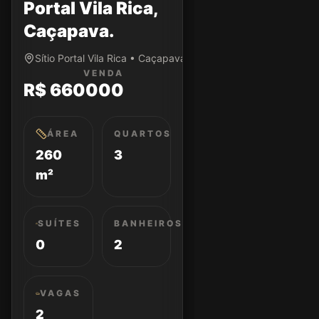
Portal Vila Rica,
Caçapava.
Sítio Portal Vila Rica • Caçapava/SP
VENDA
R$ 660000
ÁREA
QUARTOS
260
3
m²
SUÍTES
BANHEIROS
0
2
VAGAS
2