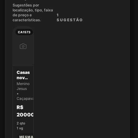
Sugestões por
localização, tipo, faixa
de preço e
1
características.
SUGEST
ÃO
CA1573
Casas
novas
com 2
Menino
dormitórios
Jesus
no
•
Residencial
Caçapava
Aldeias
R$
da
Serra
200000
2
qto
1
vg
MESMA