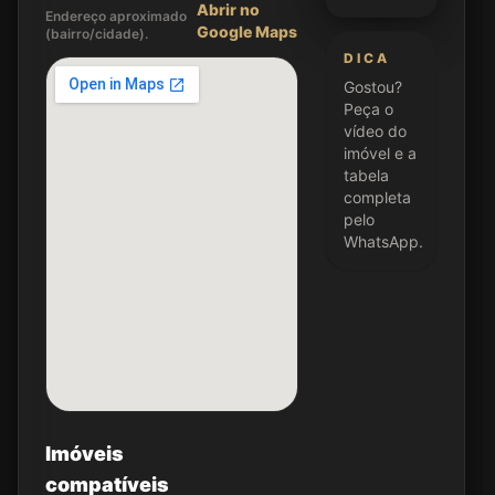
Abrir no
Endereço aproximado
Google Maps
(bairro/cidade).
DICA
Gostou?
Peça o
vídeo do
imóvel e a
tabela
completa
pelo
WhatsApp.
Imóveis
compatíveis