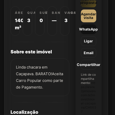
proposta
ÁREA
QUARTOS
SUÍTES
BANHEIROS
VAGAS
Agendar
visita
140
3
0
—
3
m²
WhatsApp
Ligar
Sobre este imóvel
Email
Compartilhar
Linda chacara em
Caçapava. BARATO!Aceita
Link de co
mpartilha
Carro Popular como parte
mento:
htt
de Pagamento.
ps://www.
2pimoveis.
com.br/im
ovel/imov
el-cacapa
va/CH003
Localização
7