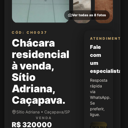
Ver todas as
8
fotos
CÓD: CH0037
ATENDIMENTO
Chácara
Fale
residencial
com
à venda,
um
especialista
Sítio
Resposta
Adriana,
rápida
via
Caçapava.
WhatsApp.
Se
preferir,
Sítio Adriana • Caçapava/SP
ligue.
VENDA
R$ 320000
Faça sua