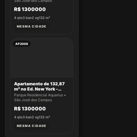
São José dos Campos
R$ 1300000
4
qto
3
ban
2
vg
132
m²
MESMA CIDADE
AP2008
Apartamento de 132,87
m² no Ed. New York -
Apto 61
Parque Residencial Aquarius •
São José dos Campos
R$ 1300000
4
qto
3
ban
2
vg
132
m²
MESMA CIDADE