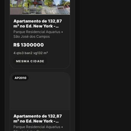
Apartamento de 132,87
m² no Ed. New York -
Apto 43
Parque Residencial Aquarius •
São José dos Campos
R$ 1300000
4
qto
3
ban
2
vg
132
m²
MESMA CIDADE
AP2010
Apartamento de 132,87
m² no Ed. New York -
Apto 22
Parque Residencial Aquarius •