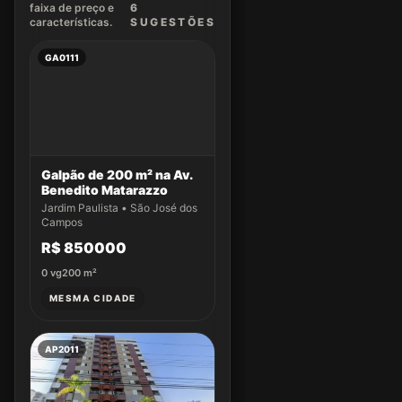
faixa de preço e
6
características.
SUGEST
ÕES
GA0111
Galpão de 200 m² na Av.
Benedito Matarazzo
Jardim Paulista • São José dos
Campos
R$ 850000
0
vg
200
m²
MESMA CIDADE
AP2011