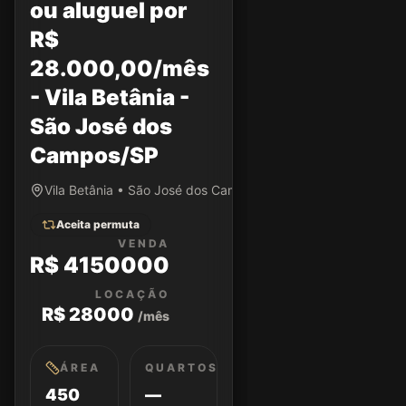
ou aluguel por
R$
28.000,00/mês
- Vila Betânia -
São José dos
Campos/SP
Vila Betânia • São José dos Campos/SP
Aceita permuta
VENDA
R$ 4150000
LOCAÇÃO
R$ 28000
/mês
ÁREA
QUARTOS
450
—