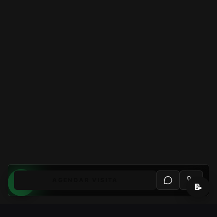
AGENDAR VISITA
📝