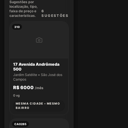
Sugestões por
localização, tipo,
faixa de preço e
6
características.
SUGEST
ÕES
310
17 Avenida Andrômeda
500
Jardim Satélite • São José dos
Campos
R$ 6000
/mês
0
vg
MESMA CIDADE • MESMO
BAIRRO
CA0285