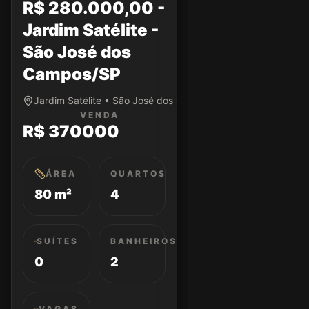
R$ 280.000,00 -
Jardim Satélite -
São José dos
Campos/SP
Jardim Satélite • São José dos Campos/SP
VENDA
R$ 370000
ÁREA
QUARTOS
80 m²
4
SUÍTES
BANHEIROS
0
2
VAGAS