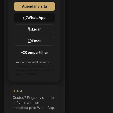
Agendar visita
WhatsApp
Ligar
Email
Compartilhar
Link de compartilhamento:
ht
tps://www.2pimoveis.com.br/i
movel/imovel-sao-jose-dos-
campos/CA0969
DICA
Gostou? Peça o vídeo do
imóvel e a tabela
completa pelo WhatsApp.