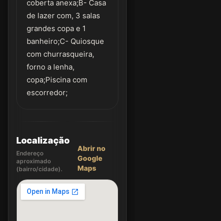
coberta anexa;B- Casa
de lazer com, 3 salas
grandes copa e 1
banheiro;C- Quiosque
com churrasqueira,
forno a lenha,
copa;Piscina com
escorredor;
Localização
Abrir no
Endereço
Google
aproximado
Maps
(bairro/cidade).