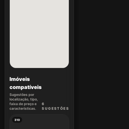
Imóveis
compatíveis
Sugestões por
localização, tipo,
faixa de preço e
6
características.
SUGEST
ÕES
310