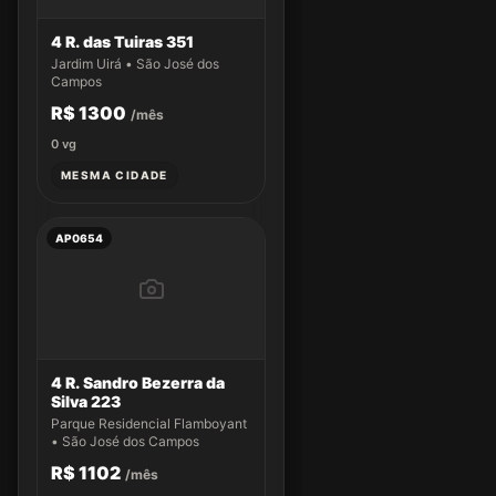
4 R. das Tuiras 351
Jardim Uirá • São José dos
Campos
R$ 1300
/mês
0
vg
MESMA CIDADE
AP0654
4 R. Sandro Bezerra da
Silva 223
Parque Residencial Flamboyant
• São José dos Campos
R$ 1102
/mês