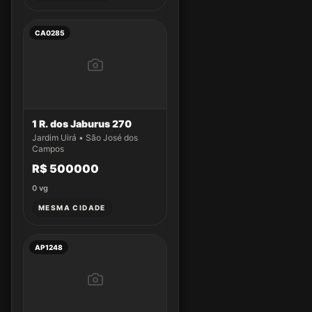
CA0285
1 R. dos Jaburus 270
Jardim Uirá • São José dos
Campos
R$ 500000
0
vg
MESMA CIDADE
AP1248