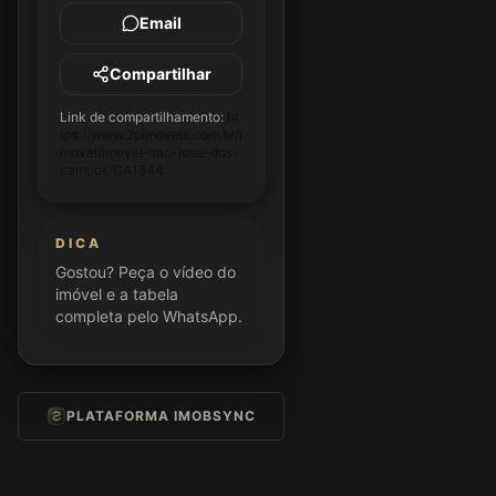
Email
Compartilhar
Link de compartilhamento:
ht
tps://www.2pimoveis.com.br/i
movel/imovel-sao-jose-dos-
campos/CA1544
DICA
Gostou? Peça o vídeo do
imóvel e a tabela
completa pelo WhatsApp.
PLATAFORMA IMOBSYNC