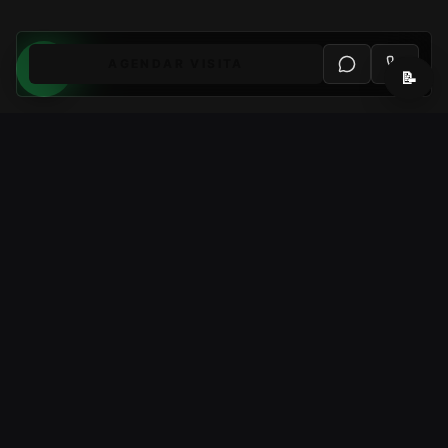
AGENDAR VISITA
📝