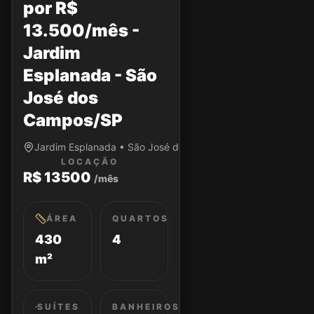
por R$
13.500/mês -
Jardim
Esplanada - São
José dos
Campos/SP
Jardim Esplanada • São José dos Campos/SP
LOCAÇÃO
R$ 13500
/mês
ÁREA
QUARTOS
430
4
m²
SUÍTES
BANHEIROS