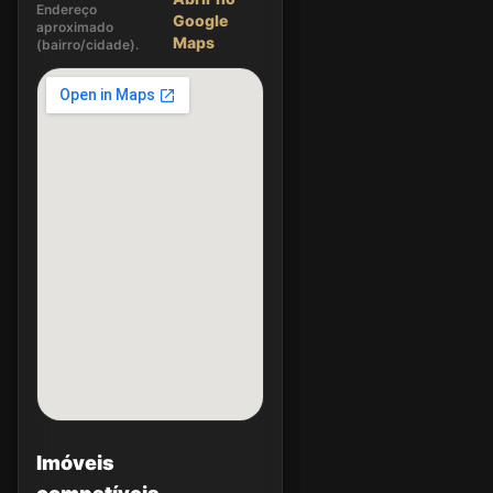
Endereço
Google
aproximado
Maps
(bairro/cidade).
Imóveis