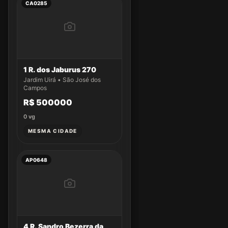
CA0285
1 R. dos Jaburus 270
Jardim Uirá • São José dos
Campos
R$ 500000
0
vg
MESMA CIDADE
AP0648
4 R. Sandro Bezerra da