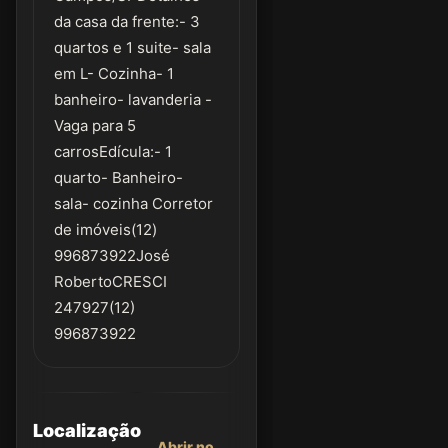
da casa da frente:- 3
quartos e 1 suite- sala
em L- Cozinha- 1
banheiro- lavanderia -
Vaga para 5
carrosEdícula:- 1
quarto- Banheiro-
sala- cozinha Corretor
de imóveis(12)
996873922José
RobertoCRESCI
247927(12)
996873922
Localização
Abrir no