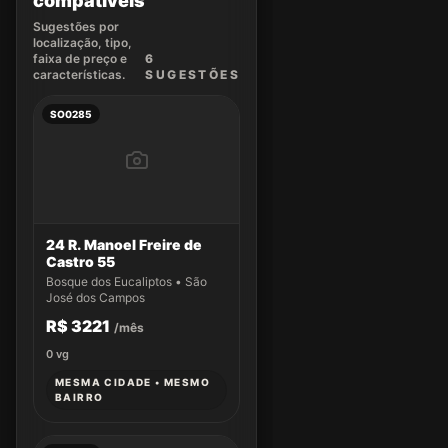
compatíveis
Sugestões por
localização, tipo,
faixa de preço e
6
características.
SUGEST
ÕES
SO0285
24 R. Manoel Freire de
Castro 55
Bosque dos Eucaliptos • São
José dos Campos
R$ 3221
/mês
0
vg
MESMA CIDADE • MESMO
BAIRRO