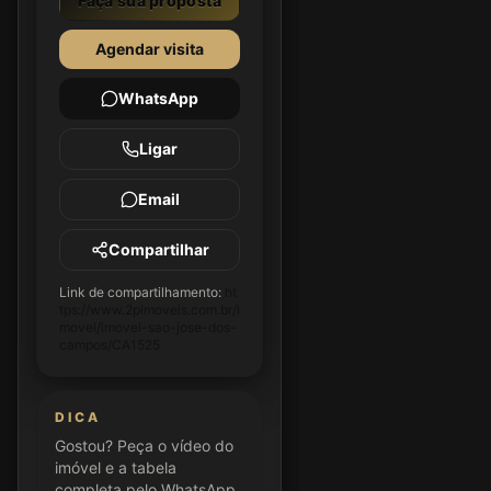
Faça sua proposta
Agendar visita
WhatsApp
Ligar
Email
Compartilhar
Link de compartilhamento:
ht
tps://www.2pimoveis.com.br/i
movel/imovel-sao-jose-dos-
campos/CA1525
DICA
Gostou? Peça o vídeo do
imóvel e a tabela
completa pelo WhatsApp.