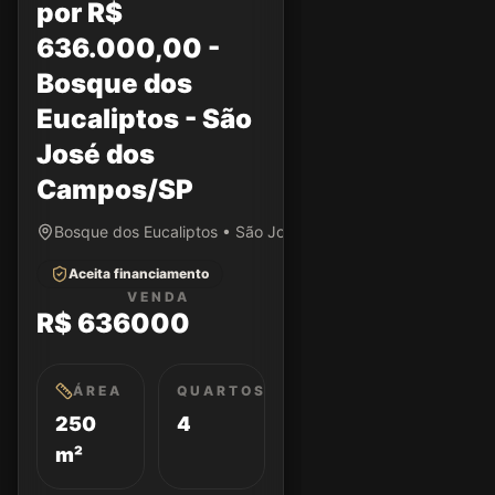
por R$
636.000,00 -
Bosque dos
Eucaliptos - São
José dos
Campos/SP
Bosque dos Eucaliptos • São José dos Campos/SP
Aceita financiamento
VENDA
R$ 636000
ÁREA
QUARTOS
250
4
m²