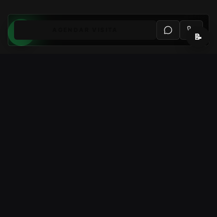
AGENDAR VISITA
📝