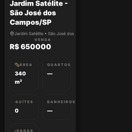
Jardim Satélite -
São José dos
Campos/SP
Jardim Satélite • São José dos Campos/SP
VENDA
R$ 650000
ÁREA
QUARTOS
340
—
m²
SUÍTES
BANHEIROS
0
—
VAGAS