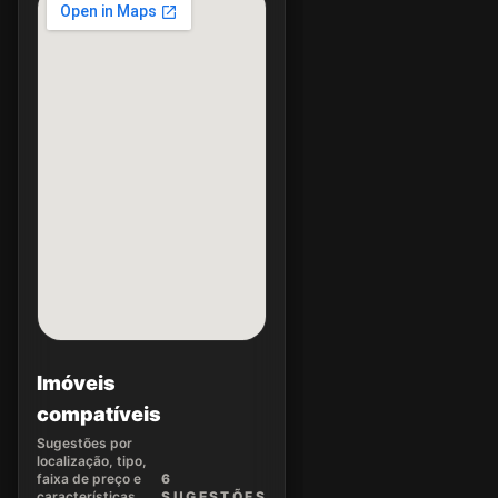
Imóveis
compatíveis
Sugestões por
localização, tipo,
faixa de preço e
6
características.
SUGEST
ÕES