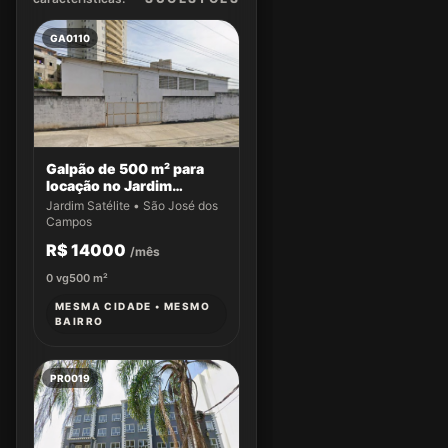
GA0110
Galpão de 500 m² para
locação no Jardim
Satélite
Jardim Satélite • São José dos
Campos
R$ 14000
/mês
0
vg
500
m²
MESMA CIDADE • MESMO
BAIRRO
PR0019