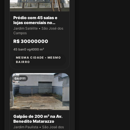
Prédio com 45 salas e
lojas comerciais no
Jardim Satélite
Jardim Satélite • São José dos
Campos
R$ 30000000
45
ban
0
vg
4000
m²
MESMA CIDADE • MESMO
BAIRRO
GA0111
Galpão de 200 m² na Av.
Benedito Matarazzo
Jardim Paulista • São José dos