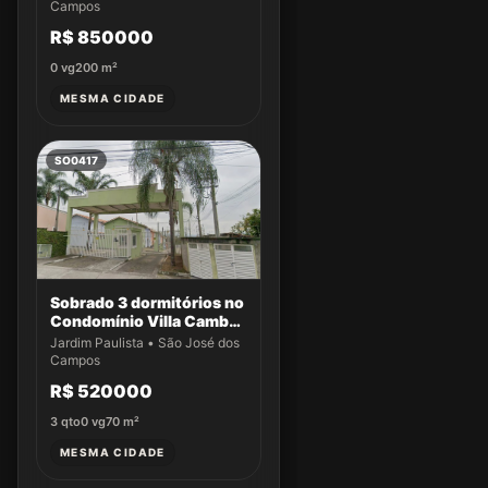
Campos
R$ 850000
0
vg
200
m²
MESMA CIDADE
SO0417
Sobrado 3 dormitórios no
Condomínio Villa Cambuí
- Casa 032
Jardim Paulista • São José dos
Campos
R$ 520000
3
qto
0
vg
70
m²
MESMA CIDADE