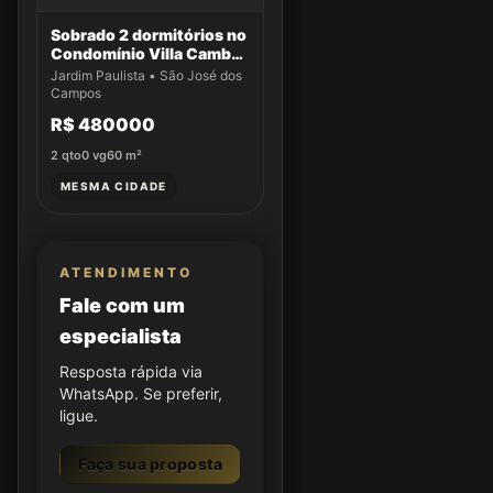
Sobrado 2 dormitórios no
Condomínio Villa Cambuí
- Casa 009
Jardim Paulista • São José dos
Campos
R$ 480000
2
qto
0
vg
60
m²
MESMA CIDADE
ATENDIMENTO
Fale com um
especialista
Resposta rápida via
WhatsApp. Se preferir,
ligue.
Faça sua proposta