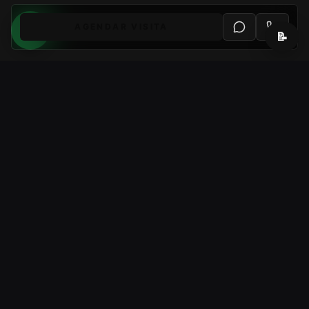
AGENDAR VISITA
📝