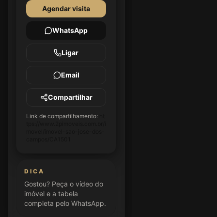
Agendar visita
WhatsApp
Ligar
Email
Compartilhar
Link de compartilhamento:
ht
tps://www.2pimoveis.com.br/i
movel/imovel-sao-jose-dos-
campos/CA1501
DICA
Gostou? Peça o vídeo do
imóvel e a tabela
completa pelo WhatsApp.