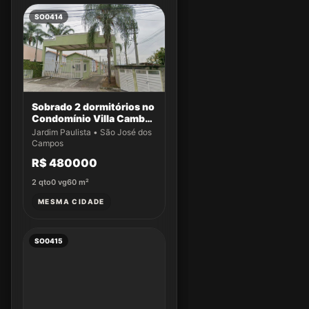
SO0414
Sobrado 2 dormitórios no
Condomínio Villa Cambuí
- Casa 004
Jardim Paulista • São José dos
Campos
R$ 480000
2
qto
0
vg
60
m²
MESMA CIDADE
SO0415