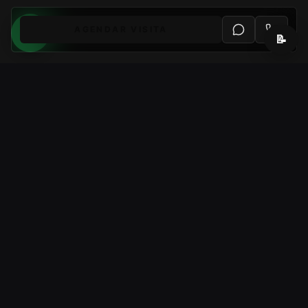
AGENDAR VISITA
📝