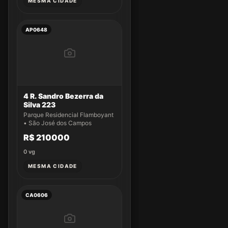
MESMA CIDADE
AP0648
4 R. Sandro Bezerra da
Silva 223
Parque Residencial Flamboyant
• São José dos Campos
R$ 210000
0
vg
MESMA CIDADE
CA0606