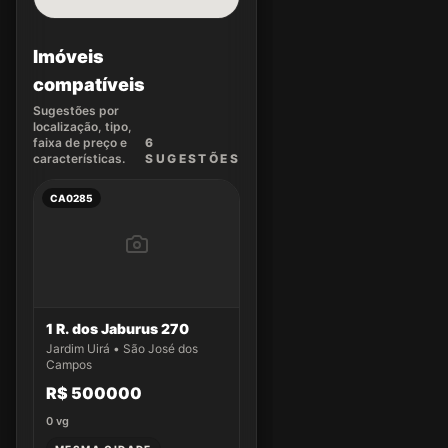
Imóveis
compatíveis
Sugestões por
localização, tipo,
faixa de preço e
6
características.
SUGEST
ÕES
CA0285
1 R. dos Jaburus 270
Jardim Uirá • São José dos
Campos
R$ 500000
0
vg