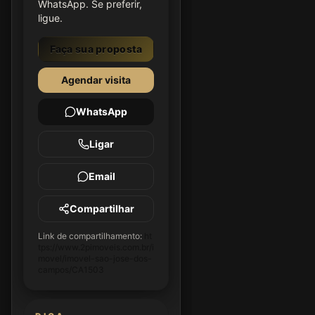
WhatsApp. Se preferir,
ligue.
Faça sua proposta
Agendar visita
WhatsApp
Ligar
Email
Compartilhar
Link de compartilhamento:
ht
tps://www.2pimoveis.com.br/i
movel/imovel-sao-jose-dos-
campos/CA1503