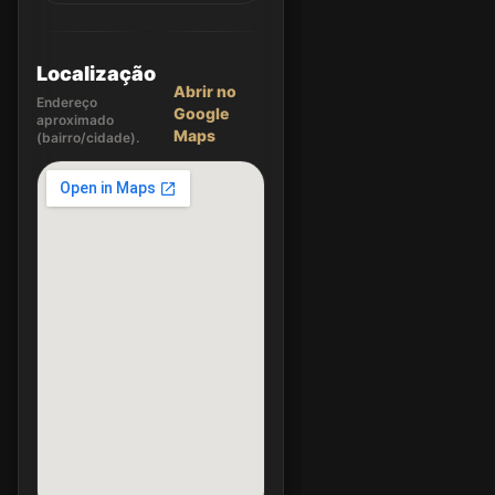
Localização
Abrir no
Endereço
Google
aproximado
Maps
(bairro/cidade).