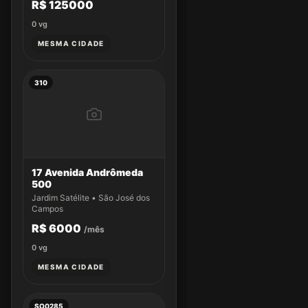
R$ 125000
0
vg
MESMA CIDADE
310
17 Avenida Andrômeda
500
Jardim Satélite • São José dos
Campos
R$ 6000
/mês
0
vg
MESMA CIDADE
SO0285