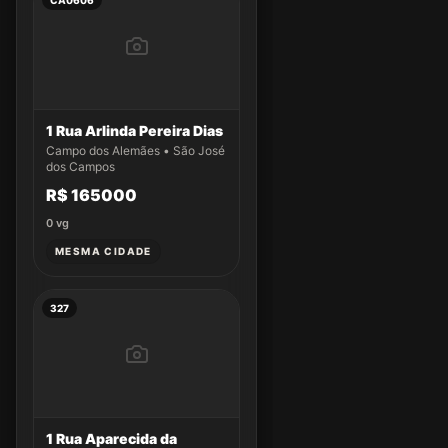
CA0606
1 Rua Arlinda Pereira Dias
Campo dos Alemães • São José
dos Campos
R$ 165000
0
vg
MESMA CIDADE
327
1 Rua Aparecida da