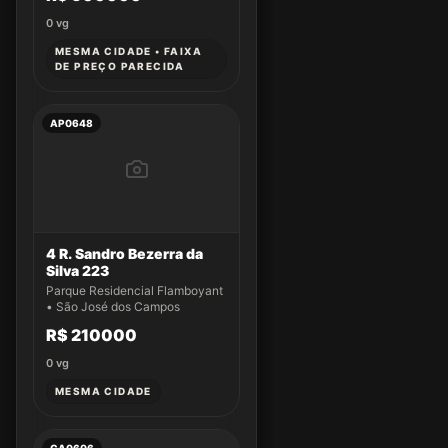
0
vg
MESMA CIDADE • FAIXA
DE PREÇO PARECIDA
AP0648
4 R. Sandro Bezerra da
Silva 223
Parque Residencial Flamboyant
• São José dos Campos
R$ 210000
0
vg
MESMA CIDADE