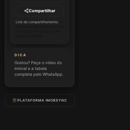
Compartilhar
Link de compartilhamento:
ht
tps://www.2pimoveis.com.br/i
movel/imovel-sao-jose-dos-
campos/CA1294
DICA
Gostou? Peça o vídeo do
imóvel e a tabela
completa pelo WhatsApp.
PLATAFORMA IMOBSYNC