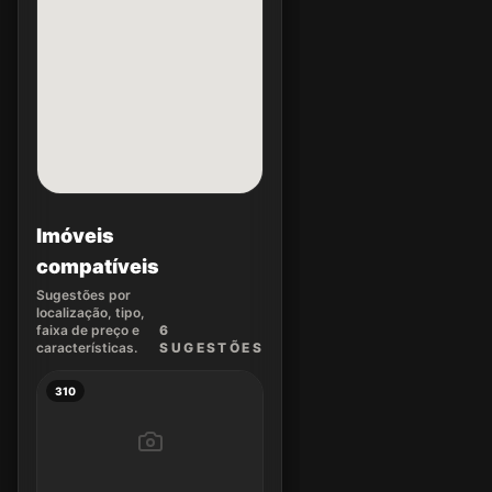
Imóveis
compatíveis
Sugestões por
localização, tipo,
faixa de preço e
6
características.
SUGEST
ÕES
310