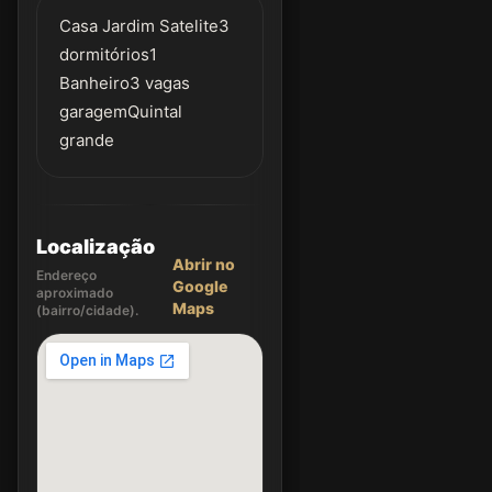
Casa Jardim Satelite3
dormitórios1
Banheiro3 vagas
garagemQuintal
grande
Localização
Abrir no
Endereço
Google
aproximado
Maps
(bairro/cidade).