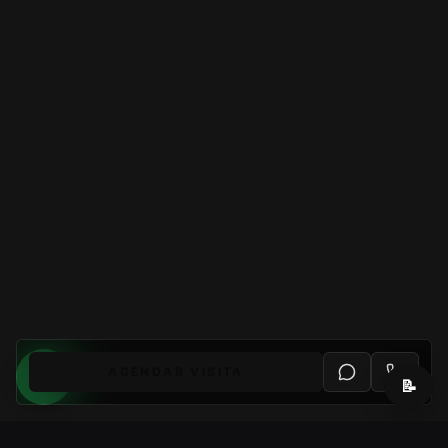
AGENDAR VISITA
📝