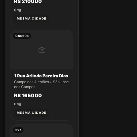
R$ 210000
0
vg
MESMA CIDADE
CA0606
1 Rua Arlinda Pereira Dias
Campo dos Alemães • São José
dos Campos
R$ 165000
0
vg
MESMA CIDADE
327