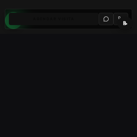
AGENDAR VISITA
📝