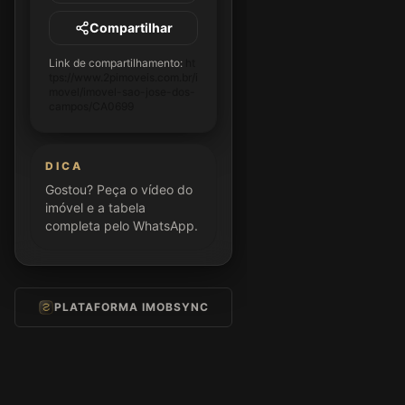
Compartilhar
Link de compartilhamento:
ht
tps://www.2pimoveis.com.br/i
movel/imovel-sao-jose-dos-
campos/CA0699
DICA
Gostou? Peça o vídeo do
imóvel e a tabela
completa pelo WhatsApp.
PLATAFORMA IMOBSYNC