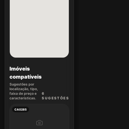
Imóveis
compatíveis
Sugestões por
localização, tipo,
faixa de preço e
6
características.
SUGEST
ÕES
CA0285