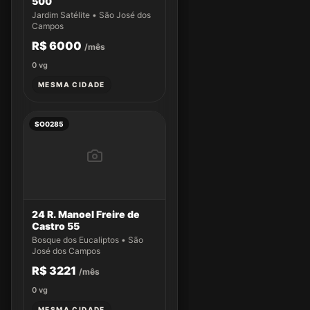
500
Jardim Satélite • São José dos
Campos
R$ 6000
/mês
0
vg
MESMA CIDADE
SO0285
24 R. Manoel Freire de
Castro 55
Bosque dos Eucaliptos • São
José dos Campos
R$ 3221
/mês
0
vg
MESMA CIDADE