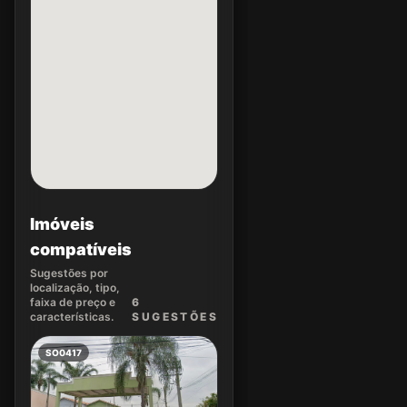
Imóveis
compatíveis
Sugestões por
localização, tipo,
faixa de preço e
6
características.
SUGEST
ÕES
SO0417