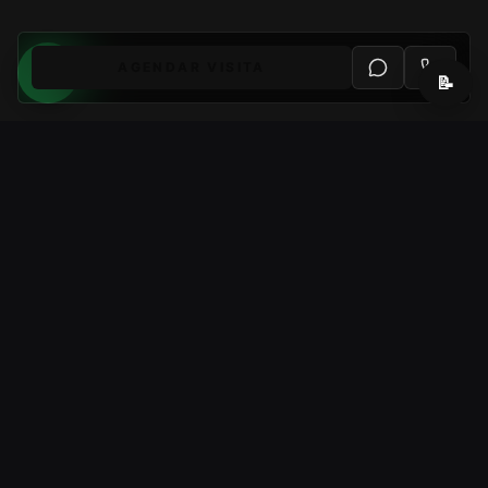
AGENDAR VISITA
📝