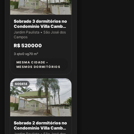
Sobrado 3 dormitórios no
Condomínio Villa Cambuí
- Casa 032
Jardim Paulista • São José dos
Campos
R$ 520000
3
qto
0
vg
70
m²
MESMA CIDADE •
MESMOS DORMITÓRIOS
SO0414
Sobrado 2 dormitórios no
Condomínio Villa Cambuí
- Casa 004
Jardim Paulista • São José dos