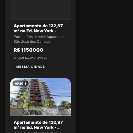
Apartamento de 132,87
m² no Ed. New York -
Apto 14
Parque Residencial Aquarius •
São José dos Campos
R$ 1150000
4
qto
3
ban
2
vg
132
m²
MESMA CIDADE
AP2011
Apartamento de 132,87
m² no Ed. New York -
Apto 43