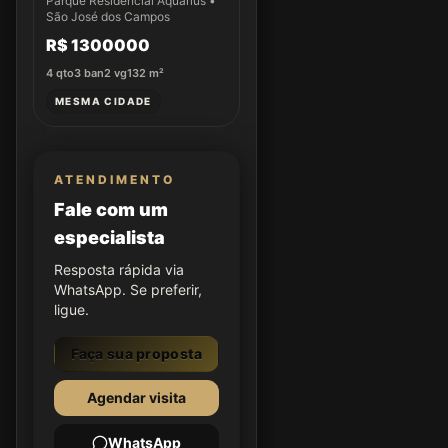
Parque Residencial Aquarius •
São José dos Campos
R$ 1300000
4
qto
3
ban
2
vg
132
m²
MESMA CIDADE
ATENDIMENTO
Fale com um
especialista
Resposta rápida via
WhatsApp. Se preferir,
ligue.
Faça sua proposta
Agendar visita
WhatsApp