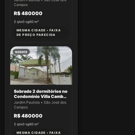
Campos
R$ 480000
2
qto
0
vg
60
m²
MESMA CIDADE • FAIXA
DE PREÇO PARECIDA
SO0415
Sobrado 2 dormitórios no
Condomínio Villa Cambuí
- Casa 009
Jardim Paulista • São José dos
Campos
R$ 480000
2
qto
0
vg
60
m²
MESMA CIDADE • FAIXA