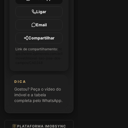
Ligar
Email
Compartilhar
Link de compartilhamento:
ht
tps://www.2pimoveis.com.br/i
movel/imovel-sao-jose-dos-
campos/CA0248
DICA
Gostou? Peça o vídeo do
imóvel e a tabela
completa pelo WhatsApp.
PLATAFORMA IMOBSYNC