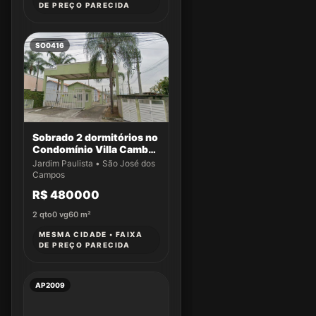
DE PREÇO PARECIDA
SO0416
Sobrado 2 dormitórios no
Condomínio Villa Cambuí
- Casa 059
Jardim Paulista • São José dos
Campos
R$ 480000
2
qto
0
vg
60
m²
MESMA CIDADE • FAIXA
DE PREÇO PARECIDA
AP2009