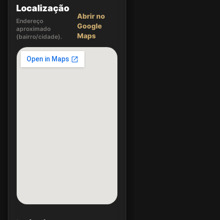
Localização
Abrir no
Endereço
Google
aproximado
Maps
(bairro/cidade).