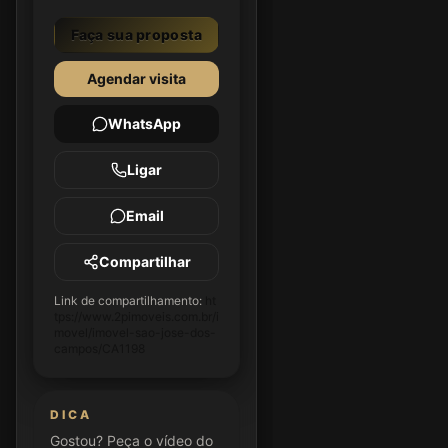
Faça sua proposta
Agendar visita
WhatsApp
Ligar
Email
Compartilhar
Link de compartilhamento:
ht
tps://www.2pimoveis.com.br/i
movel/imovel-sao-jose-dos-
campos/CA1198
DICA
Gostou? Peça o vídeo do