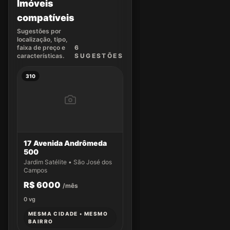
Imóveis
compatíveis
Sugestões por
localização, tipo,
faixa de preço e
6
características.
SUGEST
ÕES
310
17 Avenida Andrômeda
500
Jardim Satélite • São José dos
Campos
R$ 6000
/mês
0
vg
MESMA CIDADE • MESMO
BAIRRO