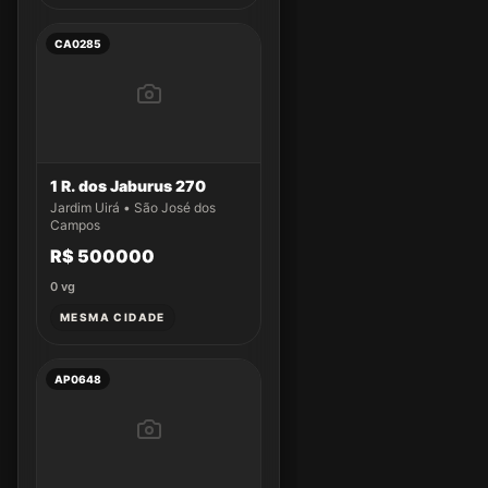
CA0285
1 R. dos Jaburus 270
Jardim Uirá • São José dos
Campos
R$ 500000
0
vg
MESMA CIDADE
AP0648