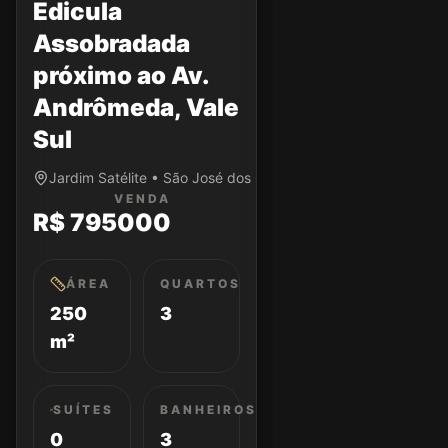
Edicula
Assobradada
próximo ao Av.
Andrômeda, Vale
Sul
Jardim Satélite • São José dos Campos/SP
VENDA
R$ 795000
ÁREA
QUARTOS
250
3
m²
SUÍTES
BANHEIROS
0
3