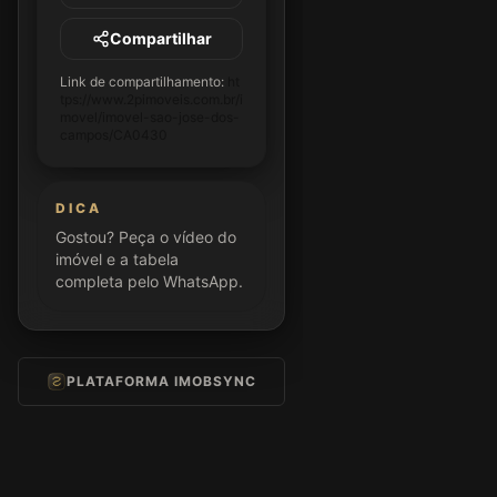
Compartilhar
Link de compartilhamento:
ht
tps://www.2pimoveis.com.br/i
movel/imovel-sao-jose-dos-
campos/CA0430
DICA
Gostou? Peça o vídeo do
imóvel e a tabela
completa pelo WhatsApp.
PLATAFORMA IMOBSYNC