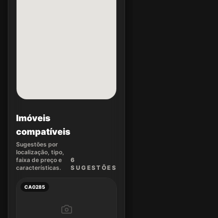
Imóveis
compatíveis
Sugestões por
localização, tipo,
faixa de preço e
6
características.
SUGEST
ÕES
CA0285