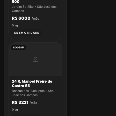
500
Jardim Satélite • São José dos
Campos
R$ 6000
/mês
0
vg
MESMA CIDADE
SO0285
24 R. Manoel Freire de
Castro 55
Bosque dos Eucaliptos • São
José dos Campos
R$ 3221
/mês
0
vg