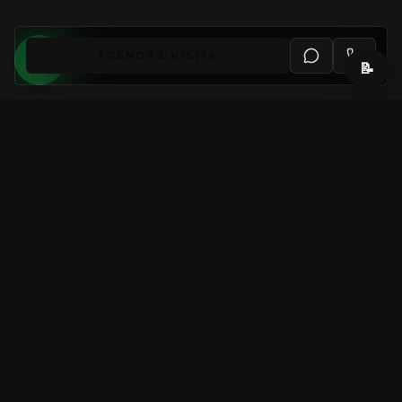
AGENDAR VISITA
📝