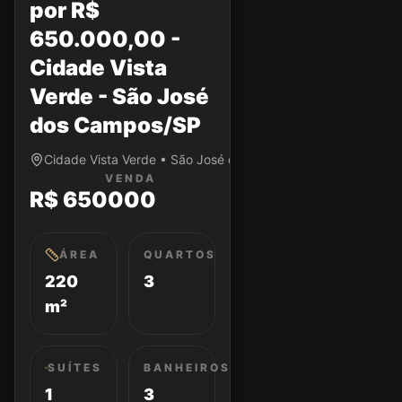
por R$
650.000,00 -
Cidade Vista
Verde - São José
dos Campos/SP
Cidade Vista Verde • São José dos Campos/SP
VENDA
R$ 650000
ÁREA
QUARTOS
220
3
m²
SUÍTES
BANHEIROS
1
3