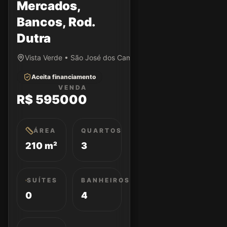
Mercados,
Bancos, Rod.
Dutra
Vista Verde • São José dos Campos/SP
Aceita financiamento
VENDA
R$ 595000
ÁREA
QUARTOS
210 m²
3
SUÍTES
BANHEIROS
0
4