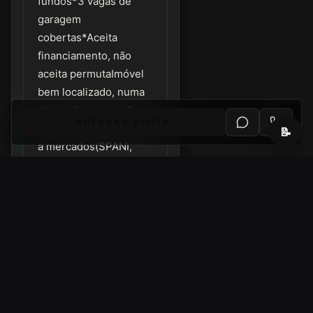
fundos*3 vagas de
garagem
cobertas*Aceita
financiamento, não
aceita permutaImóvel
bem localizado, numa
das melhores regiões
AGENDAR VISITA
da Zona Leste, próximo
📝
a mercados(SPANI,
Nagumo, Dia%),
Escolas, Padaria
Flamboyant. Fácil
acesso a Rod. Dutra,
Av. Pedro Friggi, a
menos de 15 minutos
do centro de São José.