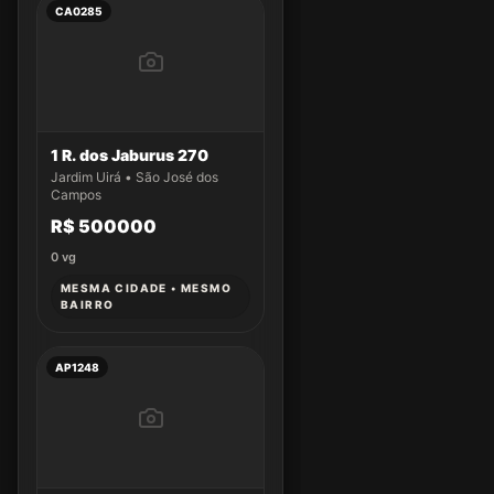
CA0285
1 R. dos Jaburus 270
Jardim Uirá • São José dos
Campos
R$ 500000
0
vg
MESMA CIDADE • MESMO
BAIRRO
AP1248