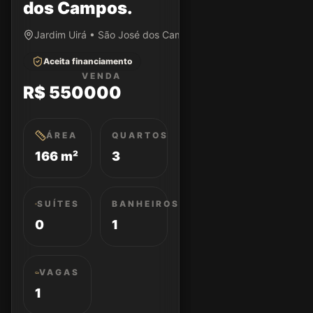
dos Campos.
Jardim Uirá • São José dos Campos/SP
Aceita financiamento
VENDA
R$ 550000
ÁREA
QUARTOS
166 m²
3
SUÍTES
BANHEIROS
0
1
VAGAS
1