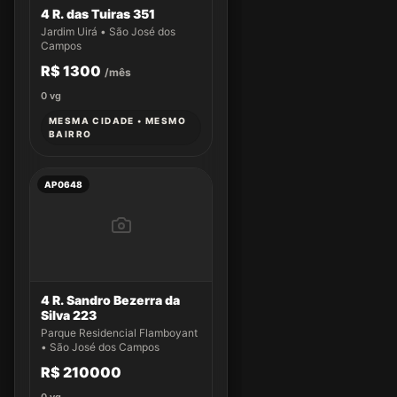
4 R. das Tuiras 351
Jardim Uirá • São José dos
Campos
R$ 1300
/mês
0
vg
MESMA CIDADE • MESMO
BAIRRO
AP0648
4 R. Sandro Bezerra da
Silva 223
Parque Residencial Flamboyant
• São José dos Campos
R$ 210000