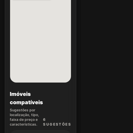
Imóveis
compatíveis
Sugestões por
localização, tipo,
faixa de preço e
6
características.
SUGEST
ÕES