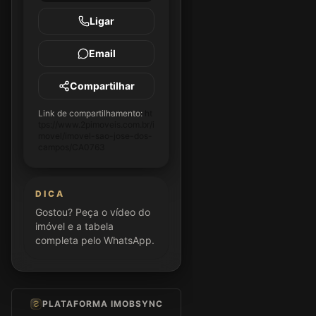
Ligar
Email
Compartilhar
Link de compartilhamento:
ht
tps://www.2pimoveis.com.br/i
movel/imovel-sao-jose-dos-
campos/CA0763
DICA
Gostou? Peça o vídeo do
imóvel e a tabela
completa pelo WhatsApp.
PLATAFORMA IMOBSYNC