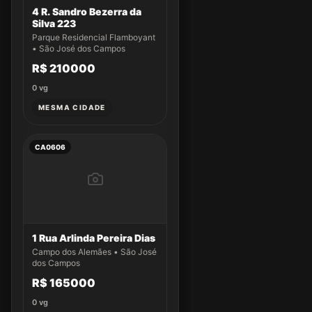
4 R. Sandro Bezerra da
Silva 223
Parque Residencial Flamboyant
• São José dos Campos
R$ 210000
0
vg
MESMA CIDADE
CA0606
1 Rua Arlinda Pereira Dias
Campo dos Alemães • São José
dos Campos
R$ 165000
0
vg