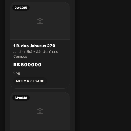
CA0285
1 R. dos Jaburus 270
Jardim Uirá • São José dos
Campos
R$ 500000
0
vg
MESMA CIDADE
AP0648