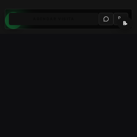
AGENDAR VISITA
📝