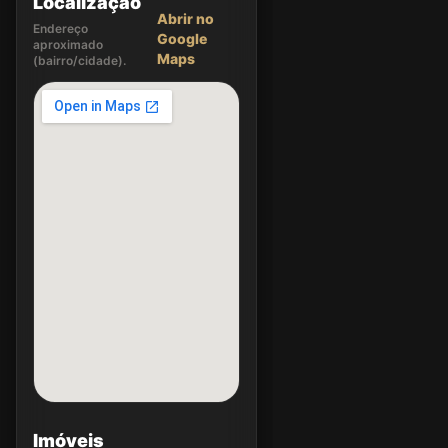
Localização
Abrir no
Endereço
Google
aproximado
Maps
(bairro/cidade).
Imóveis