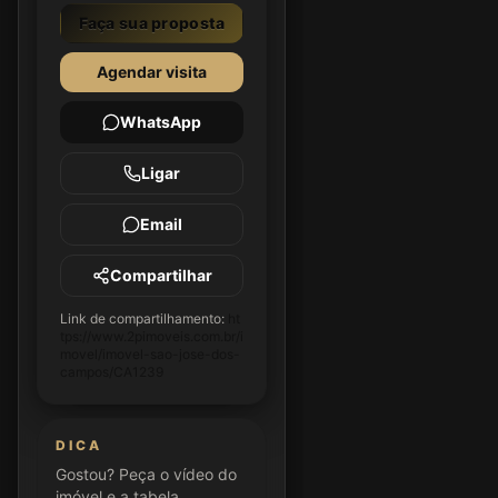
Faça sua proposta
Agendar visita
WhatsApp
Ligar
Email
Compartilhar
Link de compartilhamento:
ht
tps://www.2pimoveis.com.br/i
movel/imovel-sao-jose-dos-
campos/CA1239
DICA
Gostou? Peça o vídeo do
imóvel e a tabela