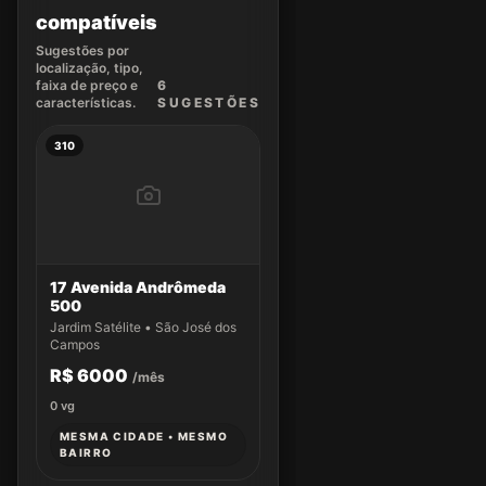
compatíveis
Sugestões por
localização, tipo,
faixa de preço e
6
características.
SUGEST
ÕES
310
17 Avenida Andrômeda
500
Jardim Satélite • São José dos
Campos
R$ 6000
/mês
0
vg
MESMA CIDADE • MESMO
BAIRRO