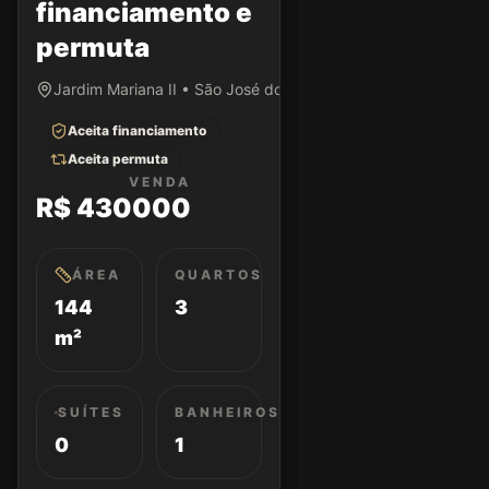
financiamento e
permuta
Jardim Mariana II • São José dos Campos/SP
Aceita financiamento
Aceita permuta
VENDA
R$ 430000
ÁREA
QUARTOS
144
3
m²
SUÍTES
BANHEIROS
0
1