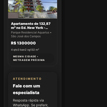
Apartamento de 132,87
m² no Ed. New York -
Apto 43
Parque Residencial Aquarius •
São José dos Campos
R$ 1300000
4
qto
3
ban
2
vg
132
m²
MESMA CIDADE •
METRAGEM PRÓXIMA
ATENDIMENTO
Fale com um
especialista
Resposta rápida via
WhatsApp. Se preferir,