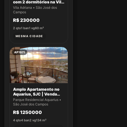
com 2 dormitórios na Vila
Adriana
Vila Adriana • São José dos
Campos
R$ 230000
2
qto
1
ban
1
vg
60
m²
MESMA CIDADE
AP1971
Amplo Apartamento no
Aquarius, SJC | Venda
Exclusiva!
Parque Residencial Aquarius •
São José dos Campos
R$ 1250000
4
qto
4
ban
2
vg
134
m²