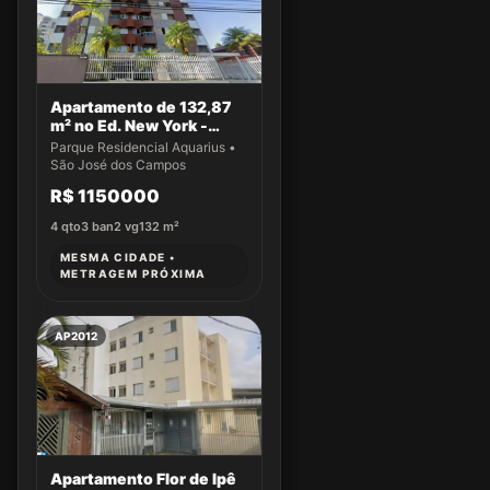
Apartamento de 132,87
m² no Ed. New York -
Apto 14
Parque Residencial Aquarius •
São José dos Campos
R$ 1150000
4
qto
3
ban
2
vg
132
m²
MESMA CIDADE •
METRAGEM PRÓXIMA
AP2012
Apartamento Flor de Ipê