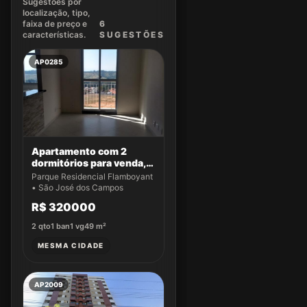
Sugestões por
localização, tipo,
faixa de preço e
6
características.
SUGEST
ÕES
AP0285
Apartamento com 2
dormitórios para venda,
49 m² por R$ 320.000,00
Parque Residencial Flamboyant
- Parque Residencial
• São José dos Campos
Flamboyant - São José
R$ 320000
dos Campos/SP
2
qto
1
ban
1
vg
49
m²
MESMA CIDADE
AP2009