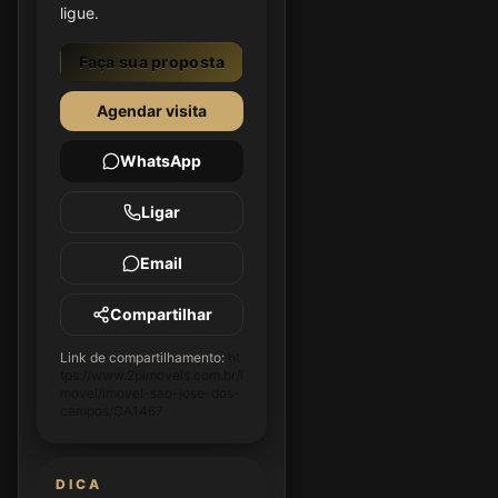
ligue.
Faça sua proposta
Agendar visita
WhatsApp
Ligar
Email
Compartilhar
Link de compartilhamento:
ht
tps://www.2pimoveis.com.br/i
movel/imovel-sao-jose-dos-
campos/CA1467
DICA