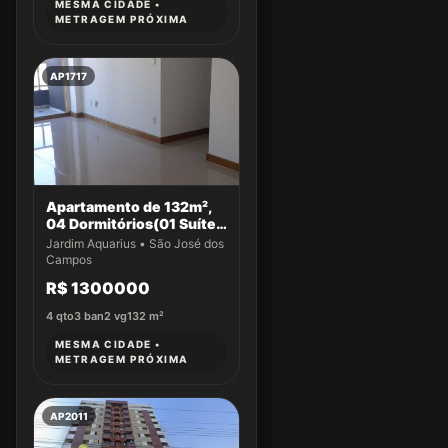
MESMA CIDADE •
METRAGEM PRÓXIMA
AP1717
Apartamento de 132m²,
04 Dormitórios(01 Suíte)
a venda no Jardim
Jardim Aquarius • São José dos
Aquarius
Campos
R$ 1300000
4
qto
3
ban
2
vg
132
m²
MESMA CIDADE •
METRAGEM PRÓXIMA
AP2011