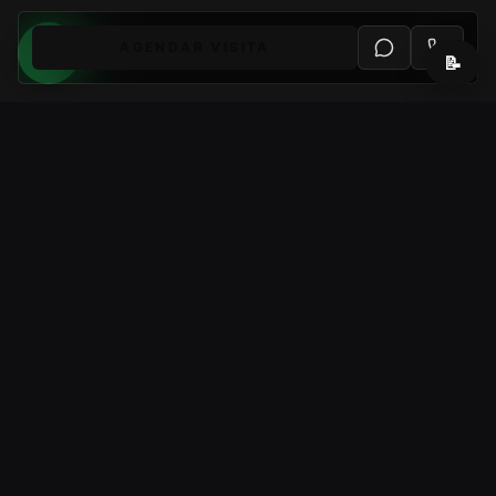
AGENDAR VISITA
📝