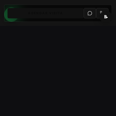
AGENDAR VISITA
📝