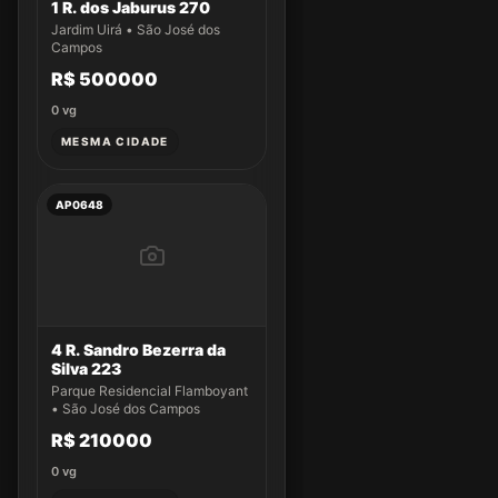
1 R. dos Jaburus 270
Jardim Uirá • São José dos
Campos
R$ 500000
0
vg
MESMA CIDADE
AP0648
4 R. Sandro Bezerra da
Silva 223
Parque Residencial Flamboyant
• São José dos Campos
R$ 210000
0
vg