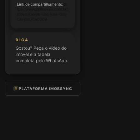
Link de compartilhamento:
ht
tps://www.2pimoveis.com.br/i
movel/imovel-sao-jose-dos-
campos/CA0309
DICA
Gostou? Peça o vídeo do
imóvel e a tabela
completa pelo WhatsApp.
PLATAFORMA IMOBSYNC