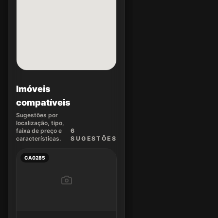
Imóveis
compatíveis
Sugestões por
localização, tipo,
faixa de preço e
6
características.
SUGEST
ÕES
CA0285