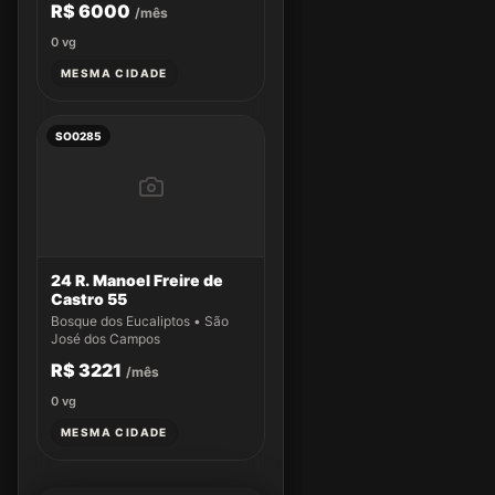
R$ 6000
/mês
0
vg
MESMA CIDADE
SO0285
24 R. Manoel Freire de
Castro 55
Bosque dos Eucaliptos • São
José dos Campos
R$ 3221
/mês
0
vg
MESMA CIDADE