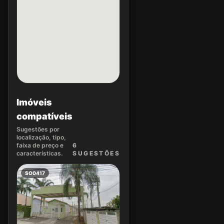
Imóveis
compatíveis
Sugestões por
localização, tipo,
faixa de preço e
6
características.
SUGEST
ÕES
SO0417