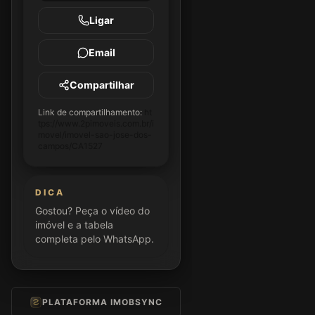
Ligar
Email
Compartilhar
Link de compartilhamento:
ht
tps://www.2pimoveis.com.br/i
movel/imovel-sao-jose-dos-
campos/CA1527
DICA
Gostou? Peça o vídeo do
imóvel e a tabela
completa pelo WhatsApp.
PLATAFORMA IMOBSYNC