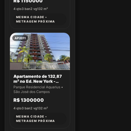
R$ 1150000
4
qto
3
ban
2
vg
132
m²
MESMA CIDADE •
METRAGEM PRÓXIMA
AP2011
Apartamento de 132,87
m² no Ed. New York -
Apto 43
Parque Residencial Aquarius •
São José dos Campos
R$ 1300000
4
qto
3
ban
2
vg
132
m²
MESMA CIDADE •
METRAGEM PRÓXIMA