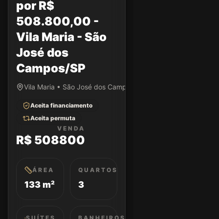
por R$
508.800,00 -
Vila Maria - São
José dos
Campos/SP
Vila Maria • São José dos Campos/SP
Aceita financiamento
Aceita permuta
VENDA
R$ 508800
ÁREA
QUARTOS
133 m²
3
SUÍTES
BANHEIROS