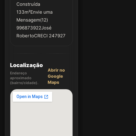
Construída
133m²Envie uma
Mensagem(12)
996873922José
RobertoCRECI 247927
Localização
Abrir no
Endereço
Google
aproximado
Maps
(bairro/cidade).