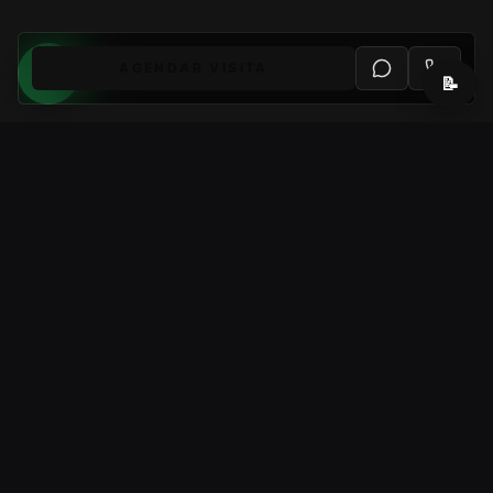
AGENDAR VISITA
📝