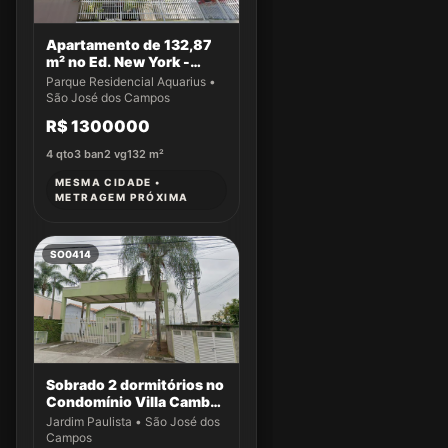
Apartamento de 132,87
m² no Ed. New York -
Apto 61
Parque Residencial Aquarius •
São José dos Campos
R$ 1300000
4
qto
3
ban
2
vg
132
m²
MESMA CIDADE •
METRAGEM PRÓXIMA
SO0414
Sobrado 2 dormitórios no
Condomínio Villa Cambuí
- Casa 004
Jardim Paulista • São José dos
Campos