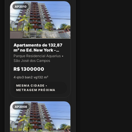
AP2010
Apartamento de 132,87
m² no Ed. New York -
Apto 22
Parque Residencial Aquarius •
São José dos Campos
R$ 1300000
4
qto
3
ban
2
vg
132
m²
MESMA CIDADE •
METRAGEM PRÓXIMA
AP2008