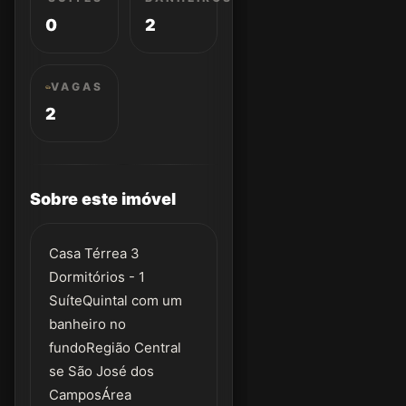
0
2
VAGAS
2
Sobre este imóvel
Casa Térrea 3
Dormitórios - 1
SuíteQuintal com um
banheiro no
fundoRegião Central
se São José dos
CamposÁrea