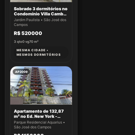
Sobrado 3 dormitórios no
Condomínio Villa Cambuí
- Casa 032
Jardim Paulista • São José dos
Campos
R$ 520000
3
qto
0
vg
70
m²
MESMA CIDADE •
MESMOS DORMITÓRIOS
AP2009
Apartamento de 132,87
m² no Ed. New York -
Apto 14
Parque Residencial Aquarius •
São José dos Campos