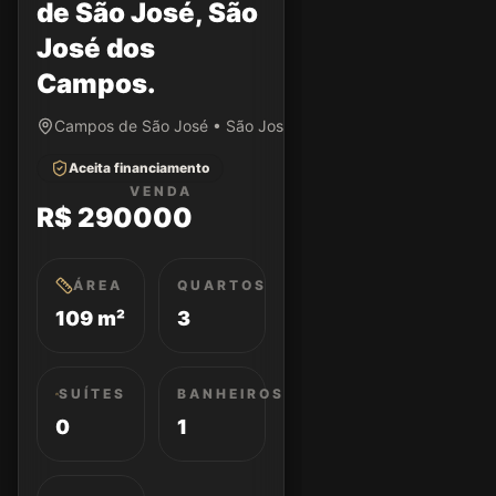
de São José, São
José dos
Campos.
Campos de São José • São José dos Campos/SP
Aceita financiamento
VENDA
R$ 290000
ÁREA
QUARTOS
109 m²
3
SUÍTES
BANHEIROS
0
1