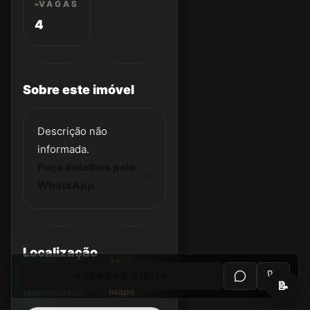
VAGAS
4
Sobre este imóvel
Descrição não
informada.
Peça detalhes pelo
WhatsApp
Localização
Abrir no
Endereço
AGENDAR VISITA
Google
aproximado
📝
Maps
(bairro/cidade).