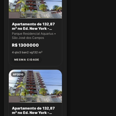
Apartamento de 132,87
m² no Ed. New York -
Apto 43
Parque Residencial Aquarius •
São José dos Campos
R$ 1300000
4
qto
3
ban
2
vg
132
m²
MESMA CIDADE
AP2010
Apartamento de 132,87
m² no Ed. New York -