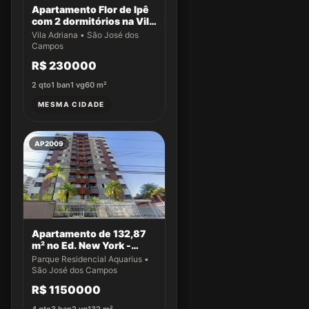
Apartamento Flor de Ipê
com 2 dormitórios na Vila
Adriana
Vila Adriana • São José dos
Campos
R$ 230000
2
qto
1
ban
1
vg
60
m²
MESMA CIDADE
AP2009
Apartamento de 132,87
m² no Ed. New York -
Apto 14
Parque Residencial Aquarius •
São José dos Campos
R$ 1150000