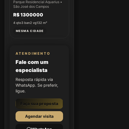
Apto 22
Parque Residencial Aquarius •
São José dos Campos
R$ 1300000
4
qto
3
ban
2
vg
132
m²
MESMA CIDADE
ATENDIMENTO
Fale com um
especialista
Resposta rápida via
WhatsApp. Se preferir,
ligue.
Faça sua proposta
Agendar visita