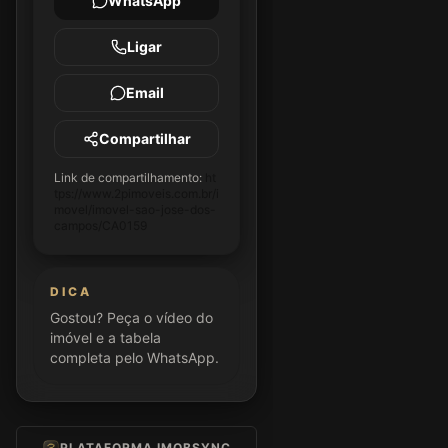
WhatsApp
Ligar
Email
Compartilhar
Link de compartilhamento:
ht
tps://www.2pimoveis.com.br/i
movel/imovel-sao-jose-dos-
campos/CA0159
DICA
Gostou? Peça o vídeo do
imóvel e a tabela
completa pelo WhatsApp.
PLATAFORMA IMOBSYNC