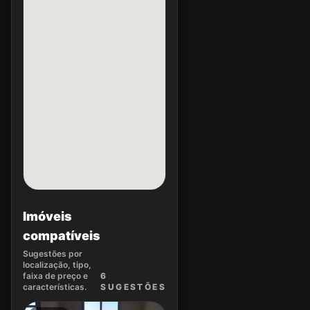
Imóveis
compatíveis
Sugestões por
localização, tipo,
faixa de preço e
6
características.
SUGEST
ÕES