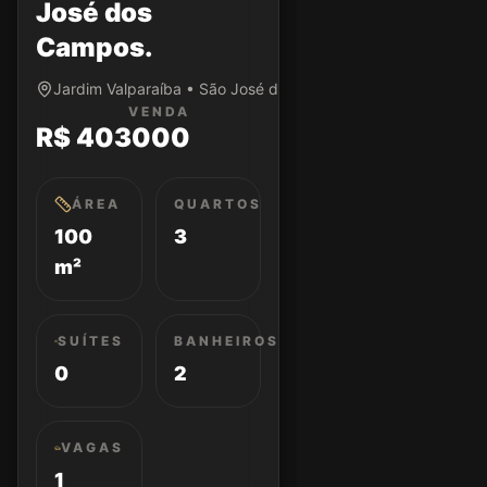
José dos
Campos.
Jardim Valparaíba • São José dos Campos/SP
VENDA
R$ 403000
ÁREA
QUARTOS
100
3
m²
SUÍTES
BANHEIROS
0
2
VAGAS
1