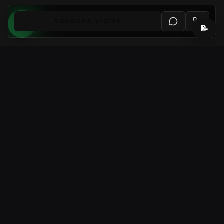
AGENDAR VISITA
📝