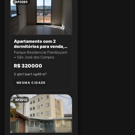
AP0285
Apartamento com 2
dormitórios para venda,
49 m² por R$ 320.000,00
Parque Residencial Flamboyant
- Parque Residencial
• São José dos Campos
Flamboyant - São José
R$ 320000
dos Campos/SP
2
qto
1
ban
1
vg
49
m²
MESMA CIDADE
AP2012