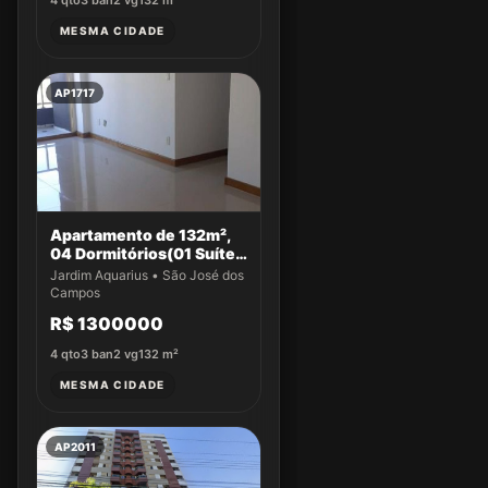
4
qto
3
ban
2
vg
132
m²
MESMA CIDADE
AP1717
Apartamento de 132m²,
04 Dormitórios(01 Suíte)
a venda no Jardim
Jardim Aquarius • São José dos
Aquarius
Campos
R$ 1300000
4
qto
3
ban
2
vg
132
m²
MESMA CIDADE
AP2011