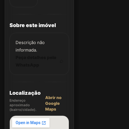
Sobre este imóvel
Descrição não
informada.
Peça detalhes pelo
WhatsApp
Localização
Abrir no
Endereço
Google
aproximado
Maps
(bairro/cidade).