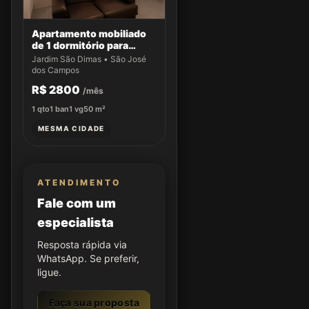
Apartamento mobiliado
de 1 dormitório para
locação no Edifício Suite
Jardim São Dimas • São José
Service
dos Campos
R$ 2800
/mês
1
qto
1
ban
1
vg
50
m²
MESMA CIDADE
ATENDIMENTO
Fale com um
especialista
Resposta rápida via
WhatsApp. Se preferir,
ligue.
Faça sua proposta