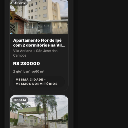
AP2012
Apartamento Flor de Ipê
com 2 dormitórios na Vila
Adriana
Vila Adriana • São José dos
Campos
R$ 230000
2
qto
1
ban
1
vg
60
m²
MESMA CIDADE •
MESMOS DORMITÓRIOS
SO0414