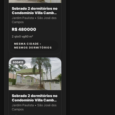
Sobrado 2 dormitórios no
Condomínio Villa Cambuí
- Casa 004
Jardim Paulista • São José dos
Campos
R$ 480000
2
qto
0
vg
60
m²
MESMA CIDADE •
MESMOS DORMITÓRIOS
SO0415
Sobrado 2 dormitórios no
Condomínio Villa Cambuí
- Casa 009
Jardim Paulista • São José dos
Campos