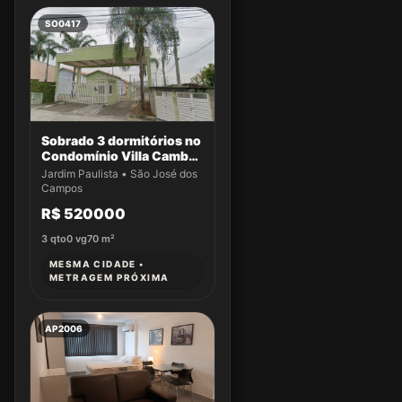
SO0417
Sobrado 3 dormitórios no
Condomínio Villa Cambuí
- Casa 032
Jardim Paulista • São José dos
Campos
R$ 520000
3
qto
0
vg
70
m²
MESMA CIDADE •
METRAGEM PRÓXIMA
AP2006