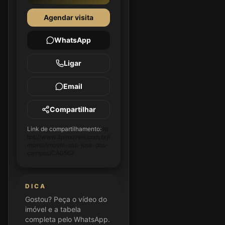
Agendar visita
WhatsApp
Ligar
Email
Compartilhar
Link de compartilhamento:
ht
tps://www.2pimoveis.com.br/i
movel/imovel-sao-jose-dos-
campos/CA0567
DICA
Gostou? Peça o vídeo do
imóvel e a tabela
completa pelo WhatsApp.