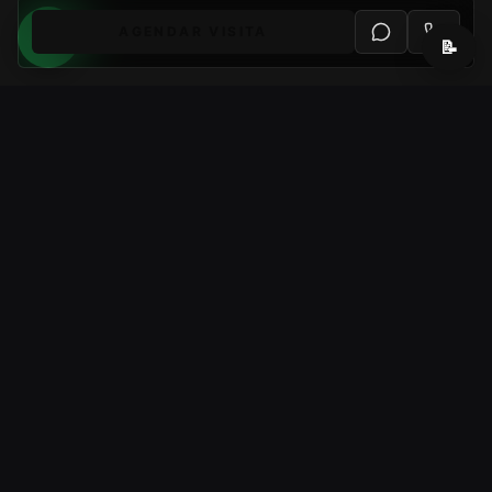
AGENDAR VISITA
📝