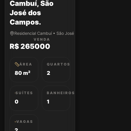
Cambuí, São
José dos
Campos.
Residencial Cambuí • São José dos Campos/SP
VENDA
R$ 265000
ÁREA
QUARTOS
80 m²
2
SUÍTES
BANHEIROS
0
1
VAGAS
2