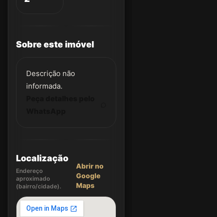
Sobre este imóvel
Descrição não
informada.
Peça detalhes pelo
WhatsApp
Localização
Abrir no
Endereço
Google
aproximado
Maps
(bairro/cidade).