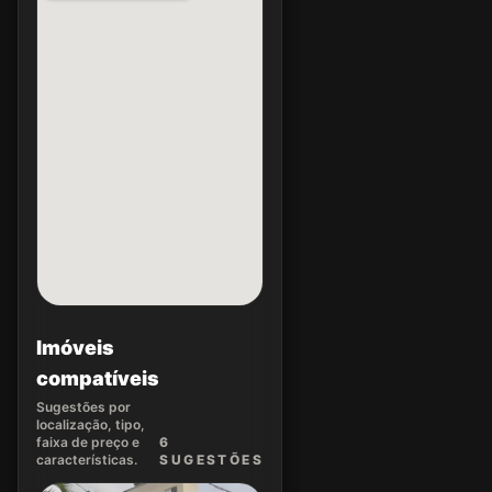
Imóveis
compatíveis
Sugestões por
localização, tipo,
faixa de preço e
6
características.
SUGEST
ÕES