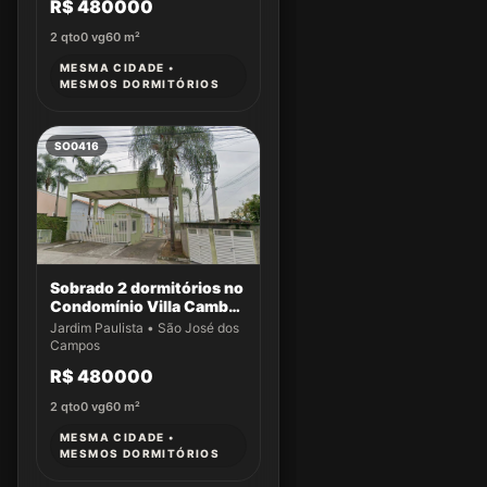
R$ 480000
2
qto
0
vg
60
m²
MESMA CIDADE •
MESMOS DORMITÓRIOS
SO0416
Sobrado 2 dormitórios no
Condomínio Villa Cambuí
- Casa 059
Jardim Paulista • São José dos
Campos
R$ 480000
2
qto
0
vg
60
m²
MESMA CIDADE •
MESMOS DORMITÓRIOS