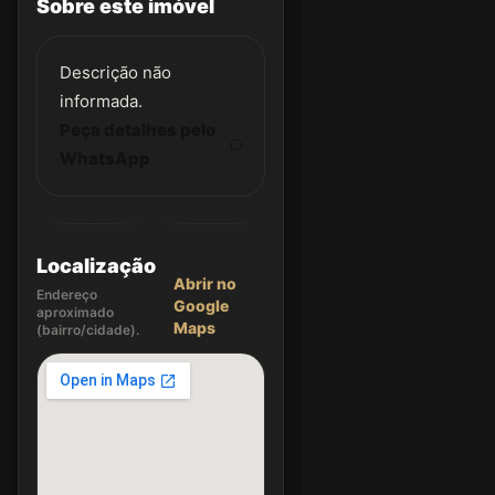
Sobre este imóvel
Descrição não
informada.
Peça detalhes pelo
WhatsApp
Localização
Abrir no
Endereço
Google
aproximado
Maps
(bairro/cidade).