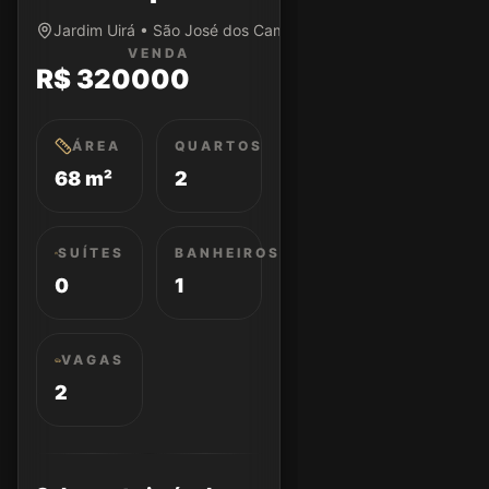
Jardim Uirá • São José dos Campos/SP
VENDA
R$ 320000
ÁREA
QUARTOS
68 m²
2
SUÍTES
BANHEIROS
0
1
VAGAS
2