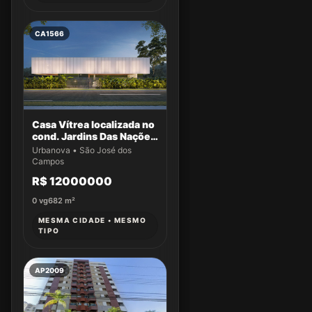
CA1566
Casa Vítrea localizada no
cond. Jardins Das Nações
Maldivas lote 17 QD 188 -
Urbanova • São José dos
Stemmi - Ativos
Campos
R$ 12000000
0
vg
682
m²
MESMA CIDADE • MESMO
TIPO
AP2009