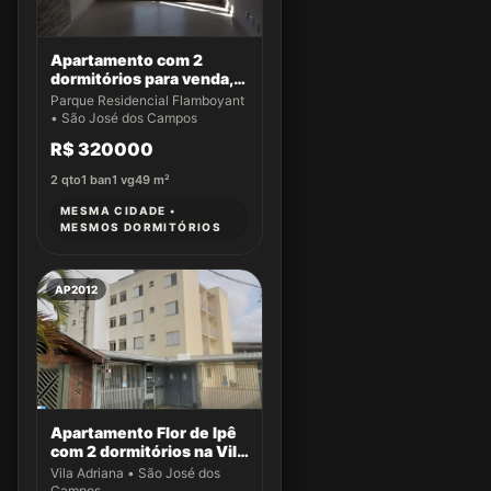
Apartamento com 2
dormitórios para venda,
49 m² por R$ 320.000,00
Parque Residencial Flamboyant
- Parque Residencial
• São José dos Campos
Flamboyant - São José
R$ 320000
dos Campos/SP
2
qto
1
ban
1
vg
49
m²
MESMA CIDADE •
MESMOS DORMITÓRIOS
AP2012
Apartamento Flor de Ipê
com 2 dormitórios na Vila
Adriana
Vila Adriana • São José dos
Campos