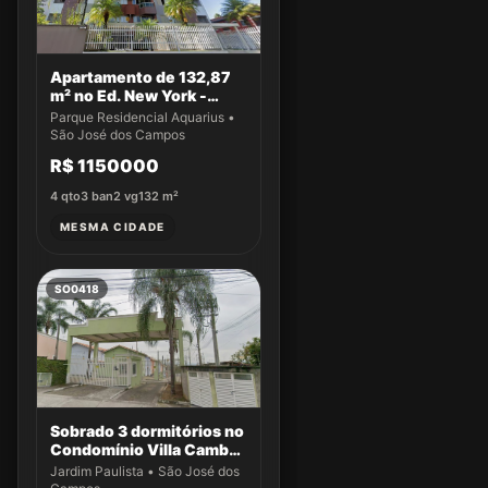
Apartamento de 132,87
m² no Ed. New York -
Apto 14
Parque Residencial Aquarius •
São José dos Campos
R$ 1150000
4
qto
3
ban
2
vg
132
m²
MESMA CIDADE
SO0418
Sobrado 3 dormitórios no
Condomínio Villa Cambuí
- Casa 033
Jardim Paulista • São José dos