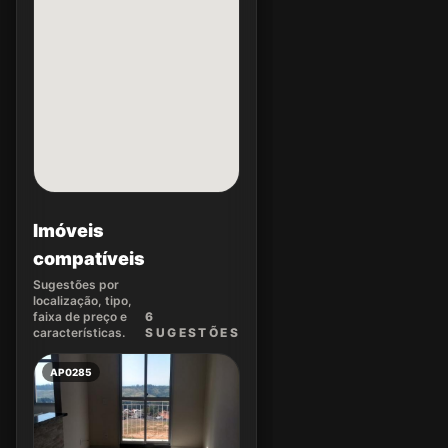
Imóveis
compatíveis
Sugestões por
localização, tipo,
faixa de preço e
6
características.
SUGEST
ÕES
AP0285