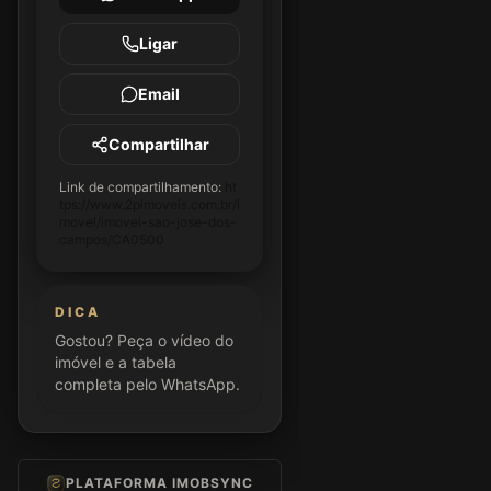
Ligar
Email
Compartilhar
Link de compartilhamento:
ht
tps://www.2pimoveis.com.br/i
movel/imovel-sao-jose-dos-
campos/CA0500
DICA
Gostou? Peça o vídeo do
imóvel e a tabela
completa pelo WhatsApp.
PLATAFORMA IMOBSYNC