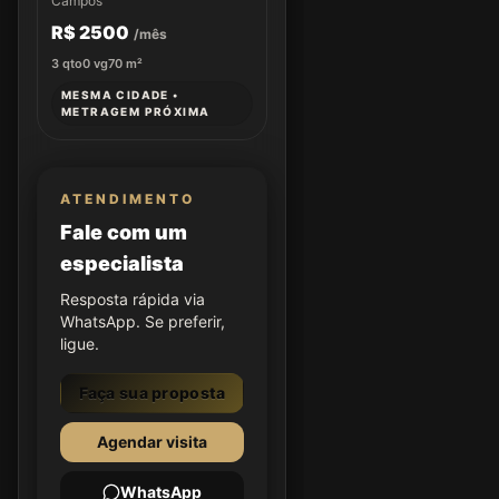
Campos
R$ 2500
/mês
3
qto
0
vg
70
m²
MESMA CIDADE •
METRAGEM PRÓXIMA
ATENDIMENTO
Fale com um
especialista
Resposta rápida via
WhatsApp. Se preferir,
ligue.
Faça sua proposta
Agendar visita
WhatsApp