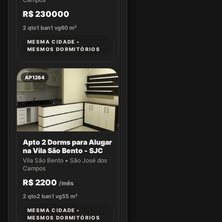
R$ 230000
2
qto
1
ban
1
vg
60
m²
MESMA CIDADE •
MESMOS DORMITÓRIOS
AP1264
Apto 2 Dorms para Alugar
na Vila São Bento - SJC
Vila São Bento • São José dos
Campos
R$ 2200
/mês
2
qto
2
ban
1
vg
55
m²
MESMA CIDADE •
MESMOS DORMITÓRIOS