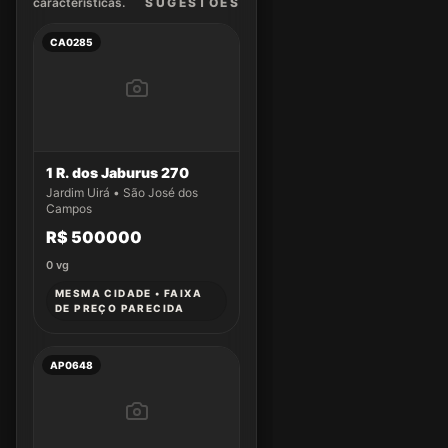
características.
SUGEST
ÕES
CA0285
1 R. dos Jaburus 270
Jardim Uirá • São José dos
Campos
R$ 500000
0
vg
MESMA CIDADE • FAIXA
DE PREÇO PARECIDA
AP0648