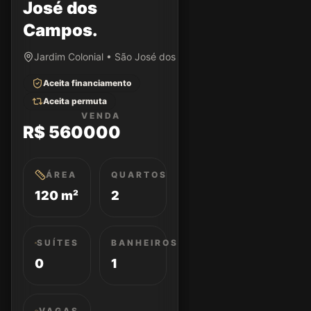
José dos
Campos.
Jardim Colonial • São José dos Campos/SP
Aceita financiamento
Aceita permuta
VENDA
R$ 560000
ÁREA
QUARTOS
120 m²
2
SUÍTES
BANHEIROS
0
1
VAGAS