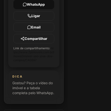
WhatsApp
Ligar
Email
Compartilhar
Link de compartilhamento:
ht
tps://www.2pimoveis.com.br/i
movel/imovel-sao-jose-dos-
campos/CA0697
DICA
Gostou? Peça o vídeo do
imóvel e a tabela
completa pelo WhatsApp.