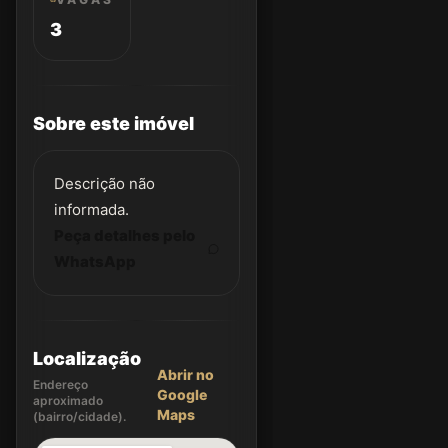
3
Sobre este imóvel
Descrição não
informada.
Peça detalhes pelo
WhatsApp
Localização
Abrir no
Endereço
Google
aproximado
Maps
(bairro/cidade).