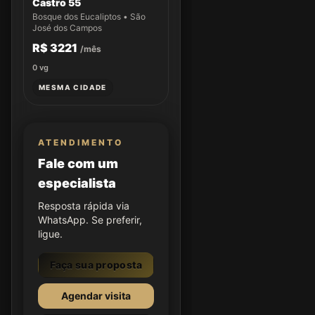
Castro 55
Bosque dos Eucaliptos • São
José dos Campos
R$ 3221
/mês
0
vg
MESMA CIDADE
ATENDIMENTO
Fale com um
especialista
Resposta rápida via
WhatsApp. Se preferir,
ligue.
Faça sua proposta
Agendar visita