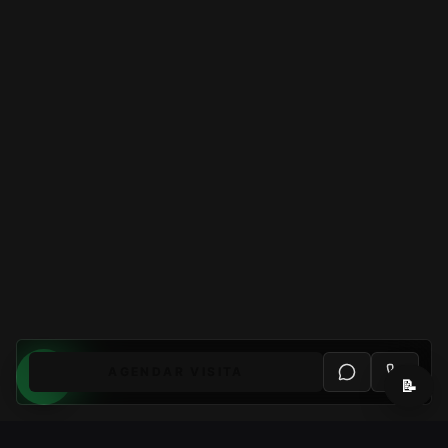
AGENDAR VISITA
📝