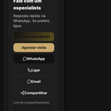
Fale com um
especialista
Resposta rápida via
WhatsApp. Se preferir,
ligue.
Faça sua proposta
Agendar visita
WhatsApp
Ligar
Email
Compartilhar
Link de compartilhamento:
ht
tps://www.2pimoveis.com.br/i
movel/imovel-sao-jose-dos-