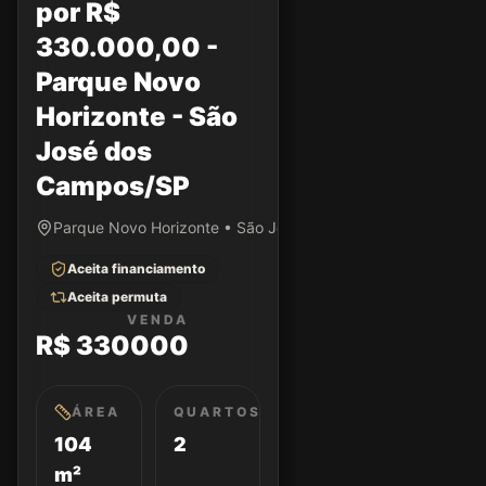
por R$
330.000,00 -
Parque Novo
Horizonte - São
José dos
Campos/SP
Parque Novo Horizonte • São José dos Campos/SP
Aceita financiamento
Aceita permuta
VENDA
R$ 330000
ÁREA
QUARTOS
104
2
m²