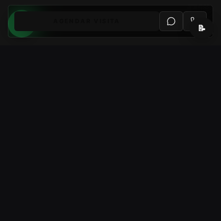
AGENDAR VISITA
📝