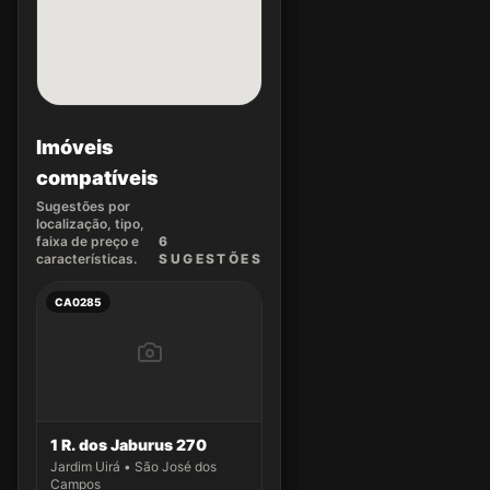
Imóveis
compatíveis
Sugestões por
localização, tipo,
faixa de preço e
6
características.
SUGEST
ÕES
CA0285
1 R. dos Jaburus 270
Jardim Uirá • São José dos
Campos