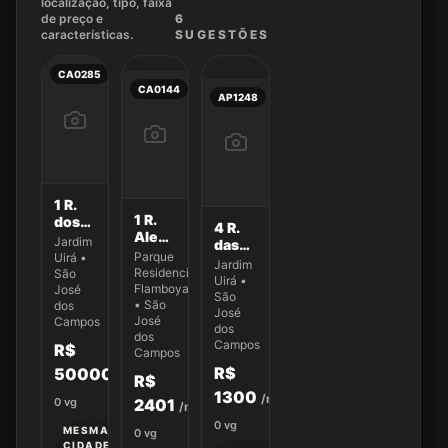
localização, tipo, faixa
de preço e
6
características.
SUGEST
ÕES
CA0285
CA0144
AP1248
1 R.
1 R.
dos
4 R.
Alexandre
Jaburus
Jardim
das
Porfírio
270
Parque
Uirá •
Tuiras
Jardim
da
Residencial
São
351
Uirá •
Silva
Flamboyant
José
São
149
• São
dos
José
José
Campos
dos
dos
Campos
R$
Campos
R$
500000
R$
1300
/mês
2401
0
vg
/mês
0
vg
MESMA
0
vg
CIDADE •