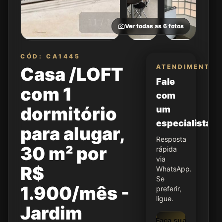
Ver todas as
6
fotos
CÓD: CA1445
ATENDIMENTO
Casa /LOFT
Fale
com 1
com
dormitório
um
especialista
para alugar,
Resposta
30 m² por
rápida
via
R$
WhatsApp.
Se
1.900/mês -
preferir,
ligue.
Jardim
Faça sua