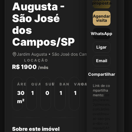
Augusta -
proposta
São José
Agendar
visita
dos
WhatsApp
Campos/SP
Ligar
Jardim Augusta • São José dos Campos/SP
LOCAÇÃO
Email
R$ 1900
/mês
Compartilhar
ÁREA
QUARTOS
SUÍTES
BANHEIROS
VAGAS
Link de co
mpartilha
30
1
0
1
1
mento:
htt
ps://www.
m²
2pimoveis.
com.br/im
ovel/imov
el-sao-jos
e-dos-ca
Sobre este imóvel
mpos/CA1