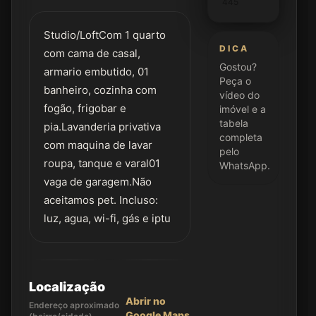
445
Studio/LoftCom 1 quarto
DICA
com cama de casal,
Gostou?
armario embutido, 01
Peça o
banheiro, cozinha com
vídeo do
fogão, frigobar e
imóvel e a
tabela
pia.Lavanderia privativa
completa
com maquina de lavar
pelo
roupa, tanque e varal01
WhatsApp.
vaga de garagem.Não
aceitamos pet. Incluso:
luz, agua, wi-fi, gás e iptu
Localização
Abrir no
Endereço aproximado
Google Maps