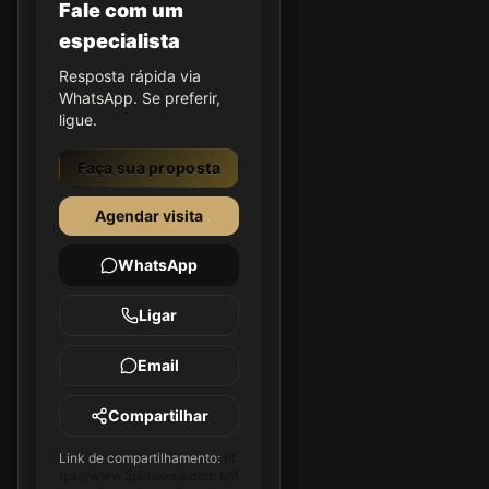
Fale com um
especialista
Resposta rápida via
WhatsApp. Se preferir,
ligue.
Faça sua proposta
Agendar visita
WhatsApp
Ligar
Email
Compartilhar
Link de compartilhamento:
ht
tps://www.2pimoveis.com.br/i