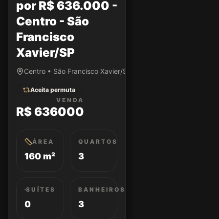
por R$ 636.000 -
Centro - São
Francisco
Xavier/SP
Centro • São Francisco Xavier/SP
Aceita permuta
VENDA
R$ 636000
ÁREA
QUARTOS
160 m²
3
SUÍTES
BANHEIROS
0
3