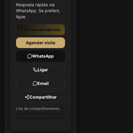
Resposta rápida via
WhatsApp. Se preferir,
ligue.
Faça sua proposta
Agendar visita
WhatsApp
Ligar
Email
Compartilhar
Link de compartilhamento:
ht
tps://www.2pimoveis.com.br/i
movel/imovel-jacarei/CA154
3