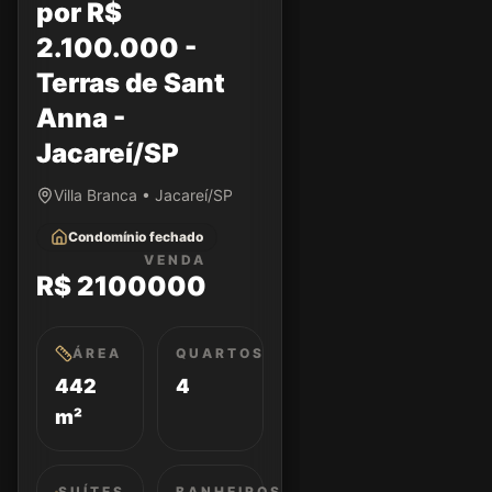
por R$
2.100.000 -
Terras de Sant
Anna -
Jacareí/SP
Villa Branca • Jacareí/SP
Condomínio fechado
VENDA
R$ 2100000
ÁREA
QUARTOS
442
4
m²
SUÍTES
BANHEIROS