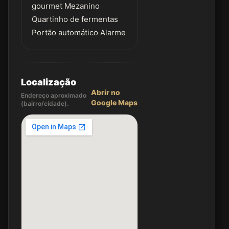
gourmet Mezanino
Quartinho de fermentas
Portão automático Alarme
Localização
Abrir no
Endereço aproximado
Google Maps
(bairro/cidade).