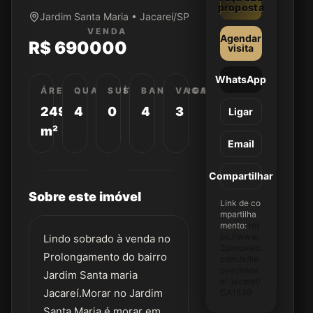
proposta
Jardim Santa Maria • Jacareí/SP
VENDA
Agendar
R$ 690000
visita
WhatsApp
ÁREA
QUARTOS
SUÍTES
BANHEIROS
VAGAS
249
4
0
4
3
Ligar
m²
Email
Compartilhar
Sobre este imóvel
Link de co
mpartilha
mento:
htt
ps://www.
Lindo sobrado à venda no
2pimoveis.
Prolongamento do bairro
com.br/im
ovel/imov
Jardim Santa maria
el-jacarei/
Jacareí.Morar no Jardim
CA1539
Santa Maria é morar em