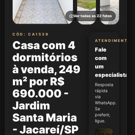
Ver todas as
22
fotos
CÓD: CA1539
ATENDIMENTO
Casa com 4
Fale
dormitórios
com
à venda, 249
um
especialista
m² por R$
Resposta
690.000 -
rápida
via
Jardim
WhatsApp.
Se
Santa Maria
preferir,
ligue.
- Jacareí/SP
Faça sua