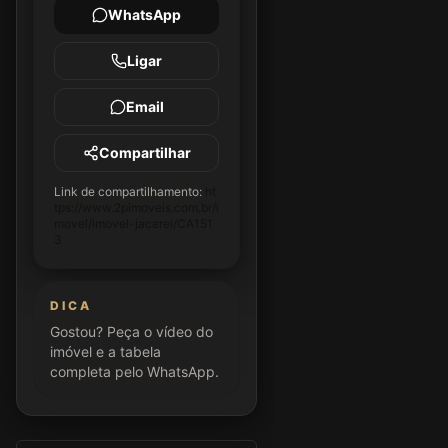
WhatsApp
Ligar
Email
Compartilhar
Link de compartilhamento:
ht
tps://www.2pimoveis.com.br/i
movel/imovel-jacarei/CA151
3
DICA
Gostou? Peça o vídeo do
imóvel e a tabela
completa pelo WhatsApp.