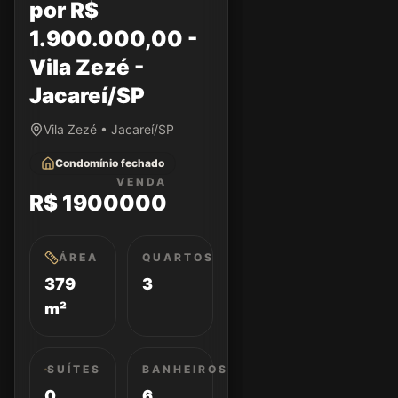
por R$
1.900.000,00 -
Vila Zezé -
Jacareí/SP
Vila Zezé • Jacareí/SP
Condomínio fechado
VENDA
R$ 1900000
ÁREA
QUARTOS
379
3
m²
SUÍTES
BANHEIROS
0
6