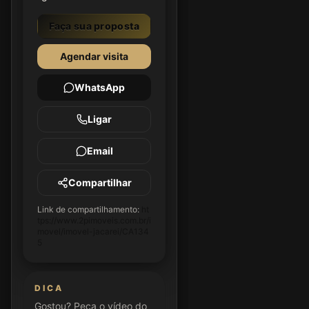
Faça sua proposta
Agendar visita
WhatsApp
Ligar
Email
Compartilhar
Link de compartilhamento:
ht
tps://www.2pimoveis.com.br/i
movel/imovel-jacarei/CA134
5
DICA
Gostou? Peça o vídeo do