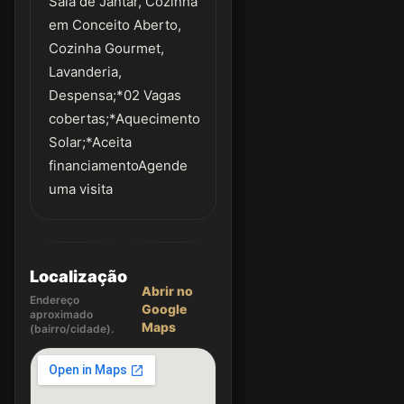
Sala de Jantar, Cozinha
em Conceito Aberto,
Cozinha Gourmet,
Lavanderia,
Despensa;*02 Vagas
cobertas;*Aquecimento
Solar;*Aceita
financiamentoAgende
uma visita
Localização
Abrir no
Endereço
Google
aproximado
Maps
(bairro/cidade).