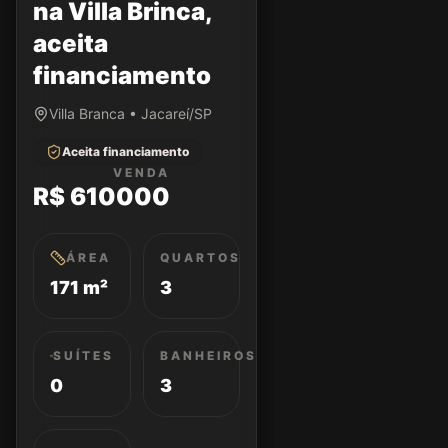
na Villa Brinca,
aceita
financiamento
Villa Branca • Jacareí/SP
Aceita financiamento
VENDA
R$ 610000
ÁREA
QUARTOS
171 m²
3
SUÍTES
BANHEIROS
0
3