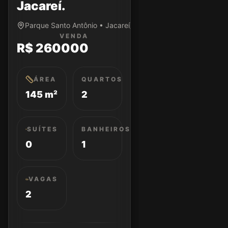
Jacareí.
Parque Santo Antônio • Jacareí/SP
VENDA
R$ 260000
ÁREA
QUARTOS
145 m²
2
SUÍTES
BANHEIROS
0
1
VAGAS
2