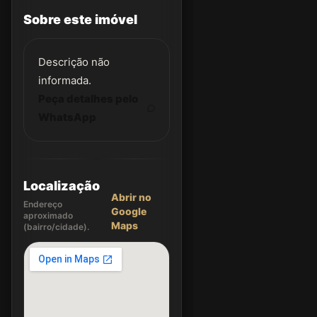
Sobre este imóvel
Descrição não
informada.
Peça detalhes pelo
WhatsApp
Localização
Abrir no
Endereço
Google
aproximado
Maps
(bairro/cidade).