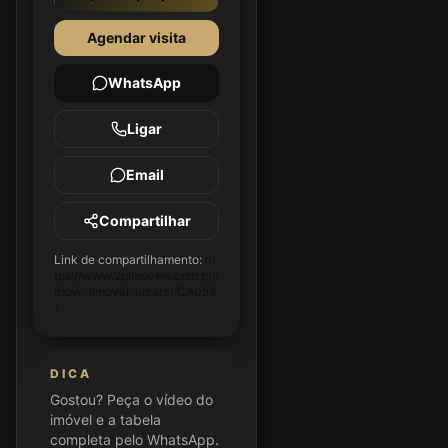
Agendar visita
WhatsApp
Ligar
Email
Compartilhar
Link de compartilhamento:
ht
tps://www.2pimoveis.com.br/i
movel/imovel-jacarei/CA058
1
DICA
Gostou? Peça o vídeo do
imóvel e a tabela
completa pelo WhatsApp.