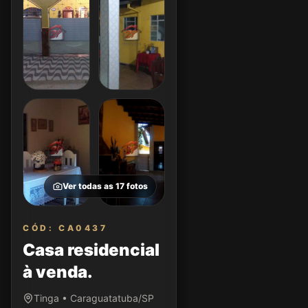
Ver todas as
17
fotos
CÓD: CA0437
Casa residencial
à venda.
Tinga • Caraguatatuba/SP