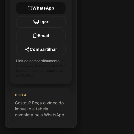
WhatsApp
Ligar
Email
Compartilhar
Link de compartilhamento:
ht
tps://www.2pimoveis.com.br/i
movel/imovel-caraguatatub
a/CA0437
DICA
Gostou? Peça o vídeo do
imóvel e a tabela
completa pelo WhatsApp.