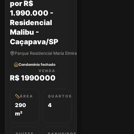
por R$
1.990.000 -
Residencial
Malibu -
Caçapava/SP
Parque Residencial Maria Elmira • Caçapava/SP
Condomínio fechado
VENDA
R$ 1990000
ÁREA
QUARTOS
290
4
m²
SUÍTES
BANHEIROS