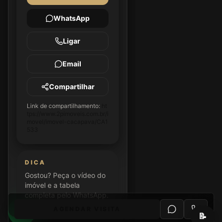
WhatsApp
Ligar
Email
Compartilhar
Link de compartilhamento:
ht
tps://www.2pimoveis.com.br/i
movel/imovel-cacapava/CA1
533
DICA
Gostou? Peça o vídeo do
imóvel e a tabela
completa pelo WhatsApp.
AGENDAR VISITA
📝