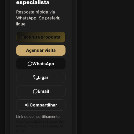
especialista
Resposta rápida via
WhatsApp. Se preferir,
ligue.
Faça sua proposta
Agendar visita
WhatsApp
Ligar
Email
Compartilhar
Link de compartilhamento:
ht
tps://www.2pimoveis.com.br/i
movel/imovel-cacapava/CA
0762