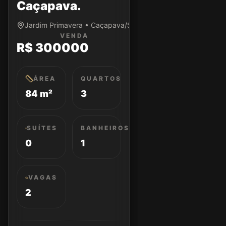
Caçapava.
Jardim Primavera • Caçapava/SP
VENDA
R$ 300000
ÁREA
QUARTOS
84 m²
3
SUÍTES
BANHEIROS
0
1
VAGAS
2