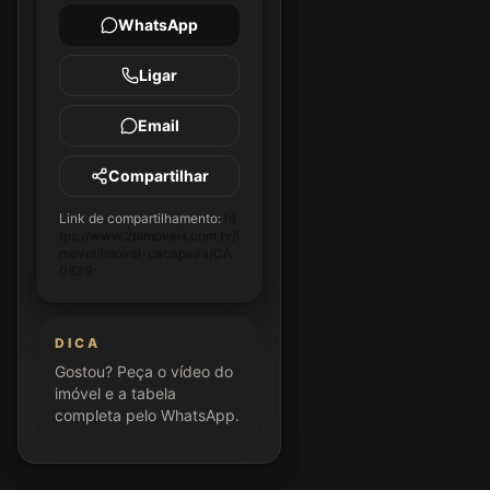
WhatsApp
Ligar
Email
Compartilhar
Link de compartilhamento:
ht
tps://www.2pimoveis.com.br/i
movel/imovel-cacapava/CA
0839
DICA
Gostou? Peça o vídeo do
imóvel e a tabela
completa pelo WhatsApp.