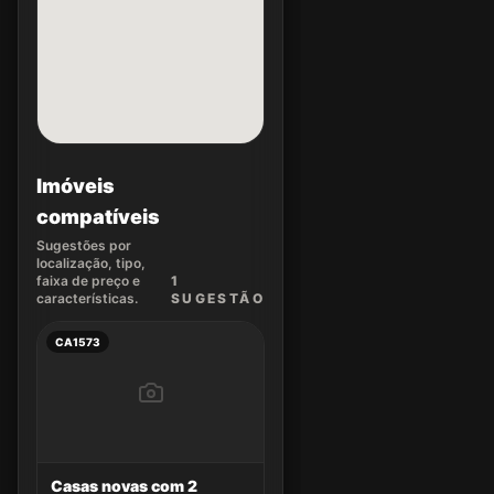
Imóveis
compatíveis
Sugestões por
localização, tipo,
faixa de preço e
1
características.
SUGEST
ÃO
CA1573
Casas novas com 2