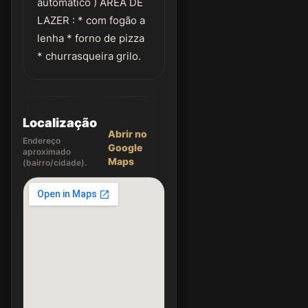
automático ) ÁREA DE
LAZER : * com fogão a
lenha * forno de pizza
* churrasqueira grilo.
Localização
Abrir no
Endereço
Google
aproximado
Maps
(bairro/cidade).