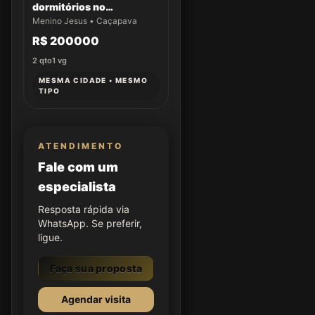
dormitórios no
Residencial Aldeias da
Menino Jesus • Caçapava
Serra
R$ 200000
2
qto
1
vg
MESMA CIDADE • MESMO
TIPO
ATENDIMENTO
Fale com um
especialista
Resposta rápida via
WhatsApp. Se preferir,
ligue.
Faça sua proposta
Agendar visita