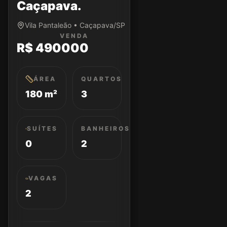
Caçapava.
Vila Pantaleão • Caçapava/SP
VENDA
R$ 490000
ÁREA
QUARTOS
180 m²
3
SUÍTES
BANHEIROS
0
2
VAGAS
2