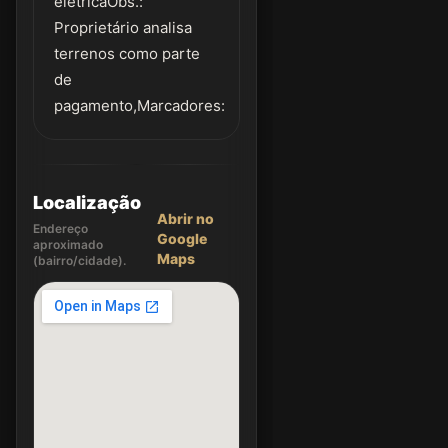
elétricaObs.:
Proprietário analisa
terrenos como parte
de
pagamento,Marcadores:
Localização
Abrir no
Endereço
Google
aproximado
Maps
(bairro/cidade).