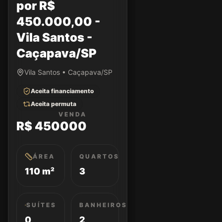
por R$
450.000,00 -
Vila Santos -
Caçapava/SP
Vila Santos • Caçapava/SP
Aceita financiamento
Aceita permuta
VENDA
R$ 450000
ÁREA
QUARTOS
110 m²
3
SUÍTES
BANHEIROS
0
2