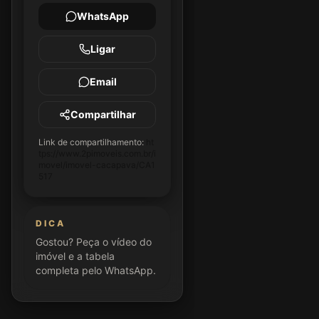
WhatsApp
Ligar
Email
Compartilhar
Link de compartilhamento:
ht
tps://www.2pimoveis.com.br/i
movel/imovel-cacapava/CA1
517
DICA
Gostou? Peça o vídeo do
imóvel e a tabela
completa pelo WhatsApp.