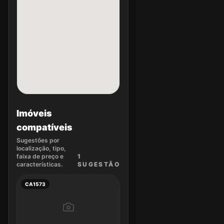
Imóveis
compatíveis
Sugestões por
localização, tipo,
faixa de preço e
1
características.
SUGEST
ÃO
CA1573