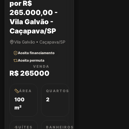
por R$
265.000,00 -
Vila Galvão -
Caçapava/SP
Vila Galvão • Caçapava/SP
Aceita financiamento
Aceita permuta
VENDA
R$ 265000
ÁREA
QUARTOS
100
2
m²
SUÍTES
BANHEIROS