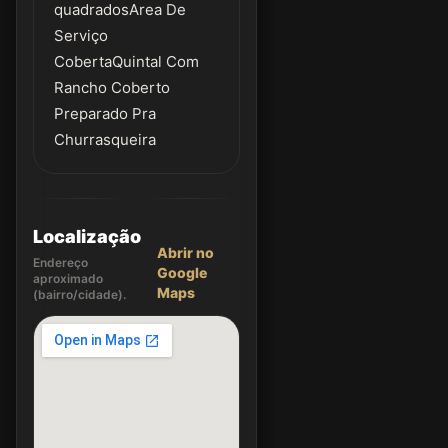
quadradosArea De
Serviço
CobertaQuintal Com
Rancho Coberto
Preparado Pra
Churrasqueira
Localização
Abrir no
Endereço
Google
aproximado
Maps
(bairro/cidade).