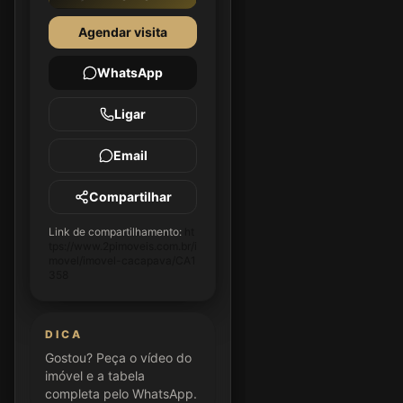
Agendar visita
WhatsApp
Ligar
Email
Compartilhar
Link de compartilhamento:
ht
tps://www.2pimoveis.com.br/i
movel/imovel-cacapava/CA1
358
DICA
Gostou? Peça o vídeo do
imóvel e a tabela
completa pelo WhatsApp.