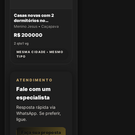
Casas novas com 2
dormitórios no
Residencial Aldeias da
Menino Jesus • Caçapava
Serra
R$ 200000
2
qto
1
vg
MESMA CIDADE • MESMO
TIPO
ATENDIMENTO
Fale com um
especialista
Resposta rápida via
WhatsApp. Se preferir,
ligue.
Faça sua proposta