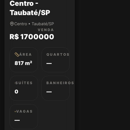
Centro -
Taubaté/SP
Centro • Taubaté/SP
VENDA
R$ 1700000
ÁREA
QUARTOS
817 m²
—
SUÍTES
BANHEIROS
0
—
VAGAS
—