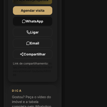
Agendar visita
WhatsApp
Ligar
Email
Compartilhar
Link de compartilhamento:
ht
tps://www.2pimoveis.com.br/i
movel/imovel-taubate/AR00
66
DICA
Gostou? Peça o vídeo do
imóvel e a tabela
completa pelo WhatsApp.