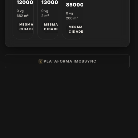
12000000
13000000
lote
850000
17 QD
0
vg
0
vg
188 -
0
vg
682
m²
2
m²
Stemmi
200
m²
-
MESMA
MESMA
MESMA
Ativos
CIDADE
CIDADE
CIDADE
PLATAFORMA IMOBSYNC