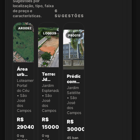
Sugestões por
localização, tipo, faixa
de preço e
6
características.
SUGEST
ÕES
AR0092
LO0039
PR0019
Área
Terreno
urbana
Prédio
Jd
de
Loteamento
com
Esplanada
72.600
Portal
Jardim
45
Jardim
Área
m² no
do Céu
Esplanada
salas
Satélite
total:
Portal
• São
• São
e
• São
2.344,
do
José
José
lojas
José
dos
72 m²
dos
Céu /
comerciais
dos
Campos
Campos
Novo
Campos
no
Horizonte
Jardim
R$
R$
R$
Satélite
29040000
15000000
30000000
0
vg
0
vg
45
ban