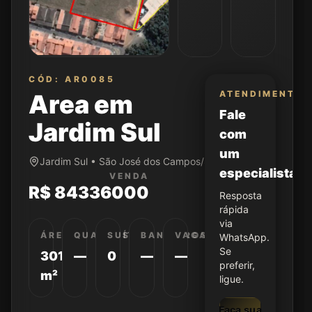
CÓD: AR0085
ATENDIMENTO
Area em
Fale
Jardim Sul
com
um
Jardim Sul • São José dos Campos/SP
especialista
VENDA
R$ 84336000
Resposta
rápida
via
ÁREA
QUARTOS
SUÍTES
BANHEIROS
VAGAS
WhatsApp.
Se
30120
—
0
—
—
preferir,
m²
ligue.
Faça sua