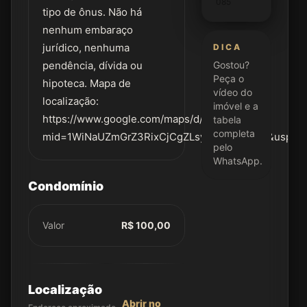
085
tipo de ônus. Não há
nenhum embaraço
jurídico, nenhuma
DICA
pendência, dívida ou
Gostou?
Peça o
hipoteca. Mapa de
vídeo do
localização:
imóvel e a
https://www.google.com/maps/d/u/0/edit?
tabela
completa
mid=1WiNaUZmGrZ3RixCjCgZLsyVBTvyW9ZM&usp=sh
pelo
WhatsApp.
Condomínio
Valor
R$ 100,00
Localização
Abrir no