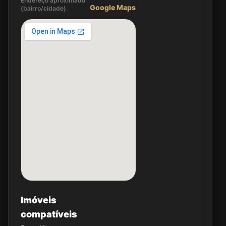
Endereço aproximado
Google Maps
(bairro/cidade).
Imóveis
compatíveis