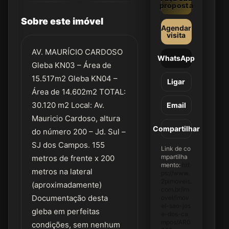
proposta
Sobre este imóvel
Agendar
visita
AV. MAURÍCIO CARDOSO
WhatsApp
Gleba KN03 – Área de
15.517m2 Gleba KN04 –
Ligar
Área de 14.602m2 TOTAL:
30.120 m2 Local: Av.
Email
Mauricio Cardoso, altura
Compartilhar
do número 200 – Jd. Sul –
SJ dos Campos. 155
Link de co
mpartilha
metros de frente x 200
mento:
htt
metros na lateral
ps://www.
2pimoveis.
(aproximadamente)
com.br/im
Documentação desta
ovel/imov
el-sao-jos
gleba em perfeitas
e-dos-ca
mpos/AR0
condições, sem nenhum