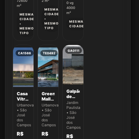
72600
2
m²
0
vg
m²
4000
MESMA
m²
CIDADE
MESMA
•
CIDADE
MESMA
MESMO
•
CIDADE
TIPO
MESMO
TIPO
GA0111
CA1566
TE0492
Galpão
Casa
Green
de
Vítrea
Mall -
200
Jardim
localizada
Urbanova
Urbanova
Urbanova
m² na
Paulista
no
Com
• São
• São
Av.
• São
cond.
o
José
José
Benedito
José
Jardins
Projeto
dos
dos
Matarazzo
dos
Das
Campos
já
Campos
Campos
Nações
aprovado
R$
R$
Maldivas
R$