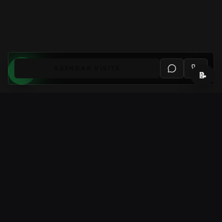
AGENDAR VISITA
📝