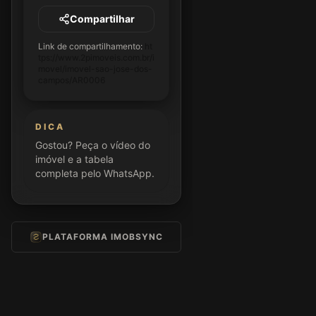
Compartilhar
Link de compartilhamento:
ht
tps://www.2pimoveis.com.br/i
movel/imovel-sao-jose-dos-
campos/AR0006
DICA
Gostou? Peça o vídeo do
imóvel e a tabela
completa pelo WhatsApp.
PLATAFORMA IMOBSYNC