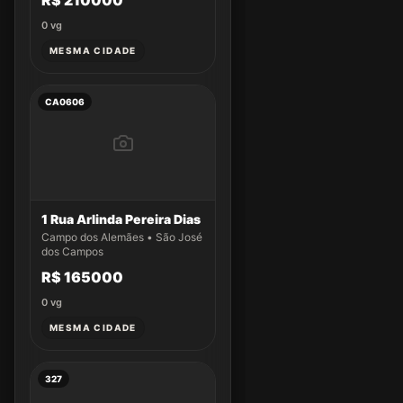
R$ 210000
0
vg
MESMA CIDADE
CA0606
1 Rua Arlinda Pereira Dias
Campo dos Alemães • São José
dos Campos
R$ 165000
0
vg
MESMA CIDADE
327