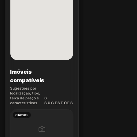
Imóveis
compatíveis
Sugestões por
localização, tipo,
faixa de preço e
6
características.
SUGEST
ÕES
CA0285