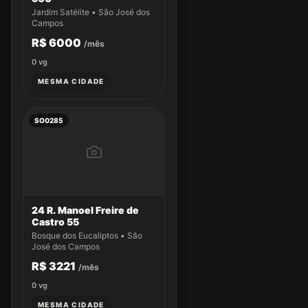
Jardim Satélite • São José dos
Campos
R$ 6000
/mês
0
vg
MESMA CIDADE
SO0285
24 R. Manoel Freire de
Castro 55
Bosque dos Eucaliptos • São
José dos Campos
R$ 3221
/mês
0
vg
MESMA CIDADE