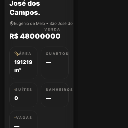
José dos
Campos.
Eugênio de Melo • São José dos Campos/SP
VENDA
R$ 48000000
ÁREA
QUARTOS
191219
—
m²
SUÍTES
BANHEIROS
0
—
VAGAS
—