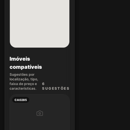
Imóveis
compatíveis
Sugestões por
localização, tipo,
faixa de preço e
6
características.
SUGEST
ÕES
CA0285