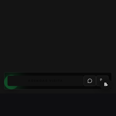
AGENDAR VISITA
📝