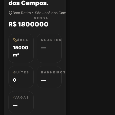
dos Campos.
Bom Retiro • São José dos Campos/SP
VENDA
R$ 1800000
ÁREA
QUARTOS
15000
—
m²
SUÍTES
BANHEIROS
0
—
VAGAS
—