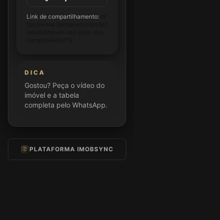
Link de compartilhamento:
ht
tps://www.2pimoveis.com.br/i
movel/imovel-sao-jose-dos-
campos/AR0019
DICA
Gostou? Peça o vídeo do
imóvel e a tabela
completa pelo WhatsApp.
PLATAFORMA IMOBSYNC