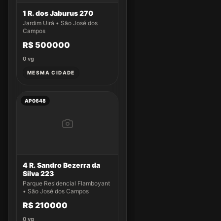
1 R. dos Jaburus 270
Jardim Uirá • São José dos
Campos
R$ 500000
0
vg
MESMA CIDADE
AP0648
4 R. Sandro Bezerra da
Silva 223
Parque Residencial Flamboyant
• São José dos Campos
R$ 210000
0
vg