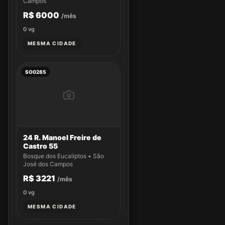
Campos
R$ 6000
/mês
0
vg
MESMA CIDADE
SO0285
24 R. Manoel Freire de
Castro 55
Bosque dos Eucaliptos • São
José dos Campos
R$ 3221
/mês
0
vg
MESMA CIDADE